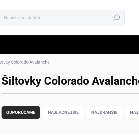
Hľadať
ltovky Colorado Avalanche
Šiltovky Colorado Avalanch
R
a
ODPORÚČAME
NAJLACNEJŠIE
NAJDRAHŠIE
NAJ
d
e
n
i
V