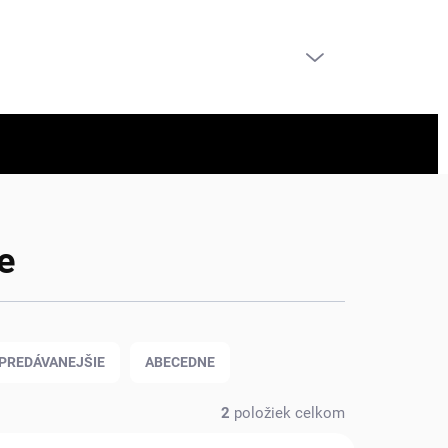
PRÁZDNY KOŠÍK
NÁKUPNÝ
KOŠÍK
e
PREDÁVANEJŠIE
ABECEDNE
2
položiek celkom