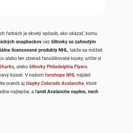
ch farbách je skvelý spôsob, ako ukázať, komu
sických snapbackov
cez
šiltovky so zahnutým
ciálne licencované produkty NHL
, takže sa môžeš
ov alebo len zbieraš fanúšikovské kúsky, určite si
 Sharks
,
alebo
šiltovky Philadelphia Flyers
.
jímavý kúsok. V našom
fanshope NHL
nájdeš
te oceníš aj
čiapky Colorado Avalanche
, ktoré
adne najlepšie, a f
andí Avalanche naplno, nech