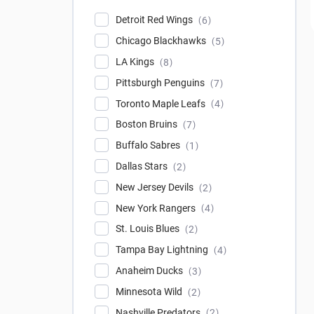
Detroit Red Wings
6
Chicago Blackhawks
5
LA Kings
8
Pittsburgh Penguins
7
Toronto Maple Leafs
4
Boston Bruins
7
Buffalo Sabres
1
Dallas Stars
2
New Jersey Devils
2
New York Rangers
4
St. Louis Blues
2
Tampa Bay Lightning
4
Anaheim Ducks
3
Minnesota Wild
2
Nashville Predators
2