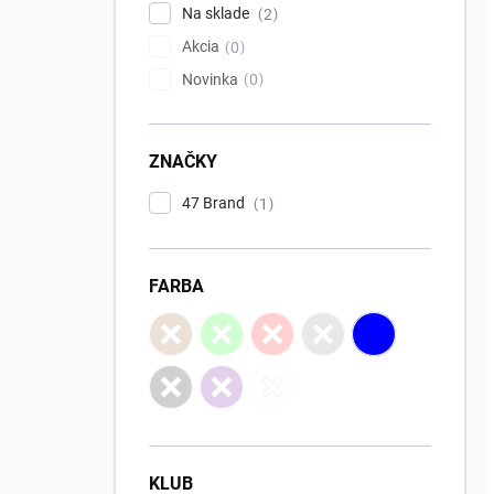
l
Na sklade
2
Akcia
0
Novinka
0
ZNAČKY
47 Brand
1
FARBA
KLUB