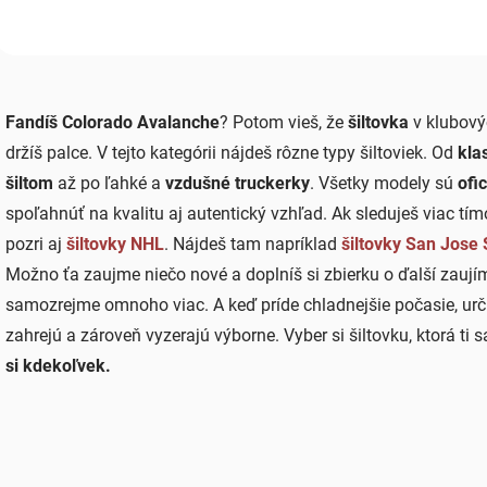
O
v
Fandíš Colorado Avalanche
? Potom vieš, že
šiltovka
v klubový
l
á
držíš palce. V tejto kategórii nájdeš rôzne typy šiltoviek. Od
kla
d
šiltom
až po ľahké a
vzdušné truckerky
. Všetky modely sú
ofi
a
c
spoľahnúť na kvalitu aj autentický vzhľad. Ak sleduješ viac tím
i
pozri aj
šiltovky NHL
. Nájdeš tam napríklad
šiltovky San Jose
e
p
Možno ťa zaujme niečo nové a doplníš si zbierku o ďalší zau
r
samozrejme omnoho viac. A keď príde chladnejšie počasie, urči
v
k
zahrejú a zároveň vyzerajú výborne. Vyber si šiltovku, ktorá ti s
y
si kdekoľvek.
v
ý
p
i
s
u