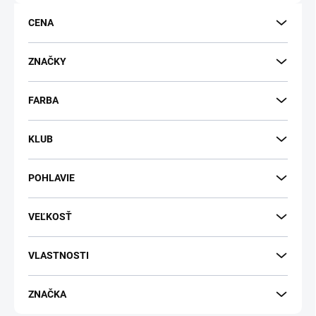
o
d
CENA
u
k
t
ZNAČKY
o
v
FARBA
KLUB
POHLAVIE
VEĽKOSŤ
VLASTNOSTI
ZNAČKA