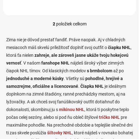
2
položiek celkom
O
v
l
Zima nie je dôvod prestať fandiť. Práve naopak. Aj v chladných
á
mesiacoch máš skvelú príležitosť doplniť svoj outfit o
čiapku NHL
,
d
ktorá ťa nielen
zahreje, ale zároveň jasne ukáže tvoju hokejovú
a
c
vernosť
. V našom
fanshope NHL
nájdeš široký výber zimných
i
čiapok NHL tímov. Od klasických modelov
s brmbolcom
až po
e
jednoduché a moderné kúsky
. Všetky sú
pohodlné, hrejivé a
p
r
samozrejme, oficiálne a licencované
.
Čiapka NHL
je ideálnym
v
doplnkom na zimné štadióny, ranné prechádzky mestom, aj na
k
lyžovačky. A ak chceš svoj fanúšikovský outfit dotiahnuť do
y
v
dokonalosti, skombinuj ju s
mikinou NHL
, ktorá ti poskytne teplo
ý
počas celej sezóny, alebo si pod ňu obleč štýlové
tričko NHL
pre
p
maximálne pohodlie. Na prechodné obdobie a teplejšie slnečné dni
i
s
ti zas skvele poslúžia
šiltovky NHL
, ktoré nájdeš v rovnako bohatej
u