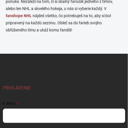
ponuke. Nezáleží na tom, či si skalný fanúšik jedného z tímov,
alebo len NHL a skvelého hokeja, u nás si vyberie každý. V
fanshope NHL
nájdeš všetko, čo potrebuješ na to, aby si bol
pripravený na každú sezónu. Obleč sa do farieb svojho
obľúbeného tímu a ukáž komu fandíš!
Z
á
p
ä
t
i
PRIHLÁSENIE
e
E-MAIL