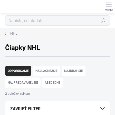
Prejsť
na
obsah
Hľadať
NHL
Čiapky NHL
R
a
ODPORÚČAME
NAJLACNEJŠIE
NAJDRAHŠIE
d
e
NAJPREDÁVANEJŠIE
ABECEDNE
n
i
2
položiek celkom
e
p
ZAVRIEŤ FILTER
r