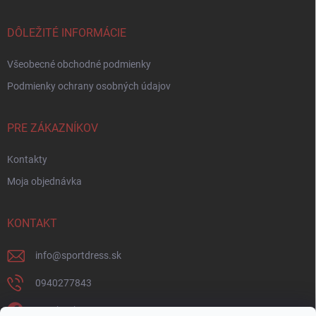
DÔLEŽITÉ INFORMÁCIE
Všeobecné obchodné podmienky
Podmienky ochrany osobných údajov
PRE ZÁKAZNÍKOV
Kontakty
Moja objednávka
KONTAKT
info
@
sportdress.sk
0940277843
Facebook