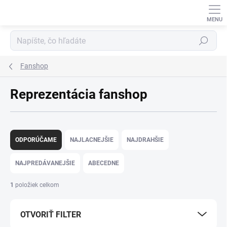
Prejsť
na
obsah
Hľadať
Fanshop
Reprezentácia fanshop
R
a
ODPORÚČAME
NAJLACNEJŠIE
NAJDRAHŠIE
d
e
NAJPREDÁVANEJŠIE
ABECEDNE
n
i
1
položiek celkom
e
p
OTVORIŤ FILTER
r