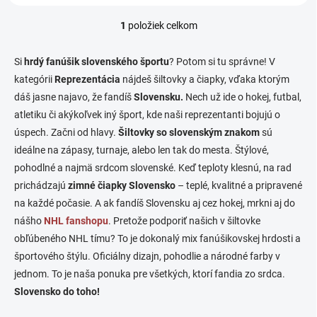
1
položiek celkom
O
v
l
Si
hrdý fanúšik slovenského športu
? Potom si tu správne! V
á
kategórii
Reprezentácia
nájdeš šiltovky a čiapky, vďaka ktorým
d
dáš jasne najavo, že fandíš
Slovensku.
a
Nech už ide o hokej, futbal,
c
atletiku či akýkoľvek iný šport, kde naši reprezentanti bojujú o
i
úspech. Začni od hlavy.
Šiltovky so slovenským znakom
sú
e
ideálne na zápasy, turnaje, alebo len tak do mesta. Štýlové,
p
r
pohodlné a najmä srdcom slovenské. Keď teploty klesnú, na rad
v
prichádzajú
zimné čiapky Slovensko
– teplé, kvalitné a pripravené
k
na každé počasie. A ak fandíš Slovensku aj cez hokej, mrkni aj do
y
v
nášho
NHL fanshopu
. Pretože podporiť našich v šiltovke
ý
obľúbeného NHL tímu? To je dokonalý mix fanúšikovskej hrdosti a
p
športového štýlu. Oficiálny dizajn, pohodlie a národné farby v
i
s
jednom. To je naša ponuka pre všetkých, ktorí fandia zo srdca.
u
Slovensko do toho!