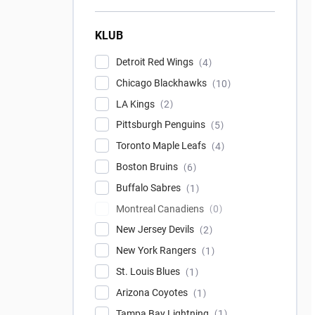
KLUB
Detroit Red Wings
4
Chicago Blackhawks
10
LA Kings
2
Pittsburgh Penguins
5
Toronto Maple Leafs
4
Boston Bruins
6
Buffalo Sabres
1
Montreal Canadiens
0
New Jersey Devils
2
New York Rangers
1
St. Louis Blues
1
Arizona Coyotes
1
Tampa Bay Lightning
1