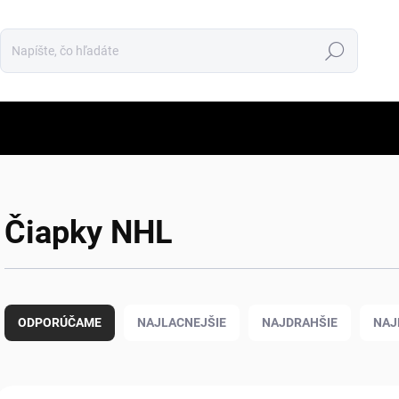
Hľadať
Čiapky NHL
R
a
ODPORÚČAME
NAJLACNEJŠIE
NAJDRAHŠIE
NAJ
d
e
n
i
V