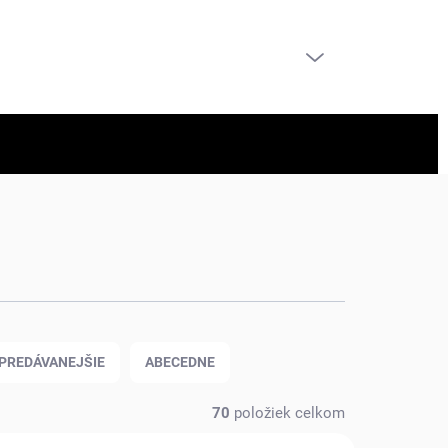
PRÁZDNY KOŠÍK
NÁKUPNÝ
KOŠÍK
PREDÁVANEJŠIE
ABECEDNE
70
položiek celkom