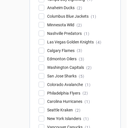
Anaheim Ducks
2
Columbus Blue Jackets
1
Minnesota Wild
2
Nashville Predators
1
Las Vegas Golden Knights
4
Calgary Flames
3
Edmonton Oilers
3
Washington Capitals
2
San Jose Sharks
5
Colorado Avalanche
1
Philadelphia Flyers
2
Carolina Hurricanes
1
Seattle Kraken
2
New York Islanders
1
Vancouver Canucks
1