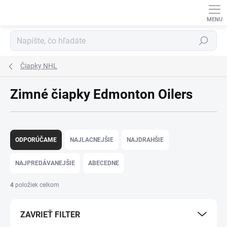
Prejsť
na
obsah
Hľadať
Čiapky NHL
Zimné čiapky Edmonton Oilers
R
a
ODPORÚČAME
NAJLACNEJŠIE
NAJDRAHŠIE
d
e
NAJPREDÁVANEJŠIE
ABECEDNE
n
i
4
položiek celkom
e
p
ZAVRIEŤ FILTER
r