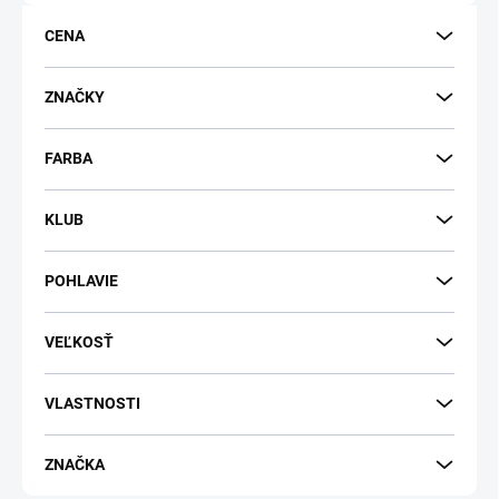
o
d
CENA
u
k
t
ZNAČKY
o
v
FARBA
KLUB
POHLAVIE
VEĽKOSŤ
VLASTNOSTI
ZNAČKA