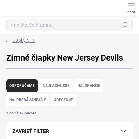
Prejsť
na
obsah
Hľadať
Čiapky NHL
Zimné čiapky New Jersey Devils
R
a
ODPORÚČAME
NAJLACNEJŠIE
NAJDRAHŠIE
d
e
NAJPREDÁVANEJŠIE
ABECEDNE
n
i
2
položiek celkom
e
p
ZAVRIEŤ FILTER
r