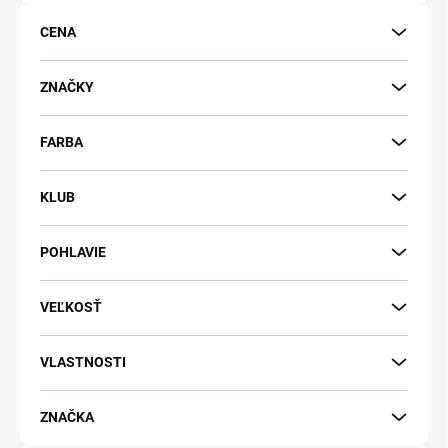
o
d
CENA
u
k
t
ZNAČKY
o
v
FARBA
KLUB
POHLAVIE
VEĽKOSŤ
VLASTNOSTI
ZNAČKA