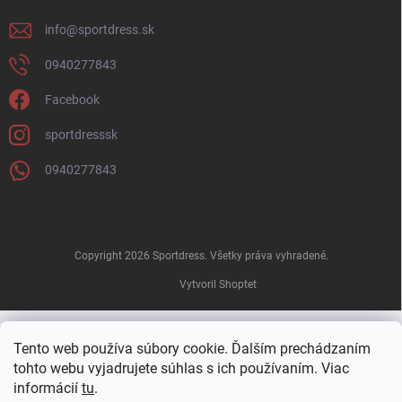
info
@
sportdress.sk
0940277843
Facebook
sportdresssk
0940277843
Copyright 2026
Sportdress
. Všetky práva vyhradené.
Vytvoril Shoptet
Tento web používa súbory cookie. Ďalším prechádzaním
tohto webu vyjadrujete súhlas s ich používaním. Viac
informácií
tu
.