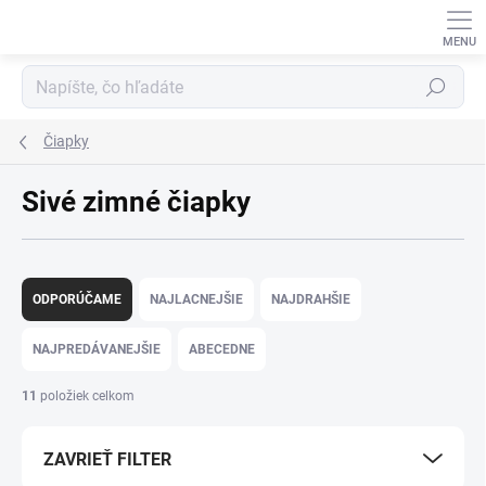
Prejsť
na
obsah
Hľadať
Čiapky
Sivé zimné čiapky
R
a
ODPORÚČAME
NAJLACNEJŠIE
NAJDRAHŠIE
d
e
NAJPREDÁVANEJŠIE
ABECEDNE
n
i
11
položiek celkom
e
p
ZAVRIEŤ FILTER
r