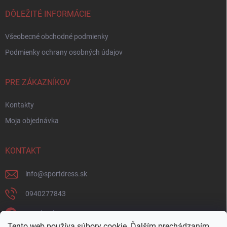
DÔLEŽITÉ INFORMÁCIE
Všeobecné obchodné podmienky
Podmienky ochrany osobných údajov
PRE ZÁKAZNÍKOV
Kontakty
Moja objednávka
KONTAKT
info
@
sportdress.sk
0940277843
Facebook
Tento web používa súbory cookie. Ďalším prechádzaním