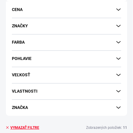
o
d
CENA
u
k
t
ZNAČKY
o
v
FARBA
POHLAVIE
VEĽKOSŤ
VLASTNOSTI
ZNAČKA
Zobrazených položiek:
11
VYMAZAŤ FILTRE