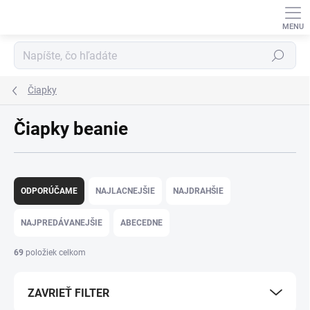
Prejsť
na
obsah
Hľadať
Čiapky
Čiapky beanie
R
a
ODPORÚČAME
NAJLACNEJŠIE
NAJDRAHŠIE
d
e
NAJPREDÁVANEJŠIE
ABECEDNE
n
i
69
položiek celkom
e
p
ZAVRIEŤ FILTER
r