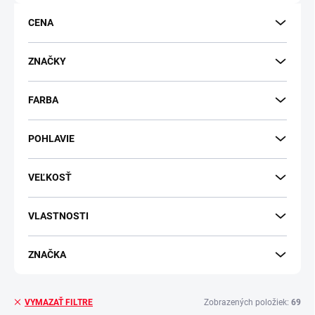
o
d
CENA
u
k
t
ZNAČKY
o
v
FARBA
POHLAVIE
VEĽKOSŤ
VLASTNOSTI
ZNAČKA
Zobrazených položiek:
69
VYMAZAŤ FILTRE