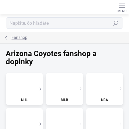
Prejsť
na
obsah
Hľadať
Fanshop
Arizona Coyotes fanshop a
doplnky
NHL
MLB
NBA