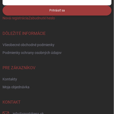
Prihlásiť sa
Nová registrácia
Zabudnuté heslo
DÔLEŽITÉ INFORMÁCIE
Všeobecné obchodné podmienky
Podmienky ochrany osobných údajov
PRE ZÁKAZNÍKOV
Kontakty
Moja objednávka
KONTAKT
info
@
sportdress.sk