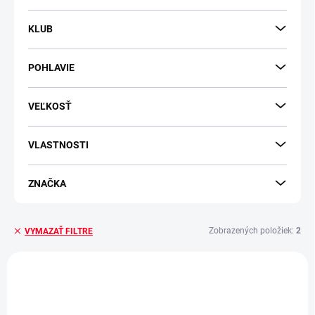
KLUB
POHLAVIE
VEĽKOSŤ
VLASTNOSTI
ZNAČKA
Zobrazených položiek:
2
VYMAZAŤ FILTRE
V
ý
p
i