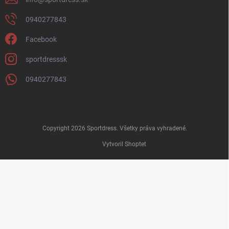
0940277843
Facebook
sportdresssk
0940277843
Copyright 2026
Sportdress
. Všetky práva vyhradené.
Vytvoril Shoptet