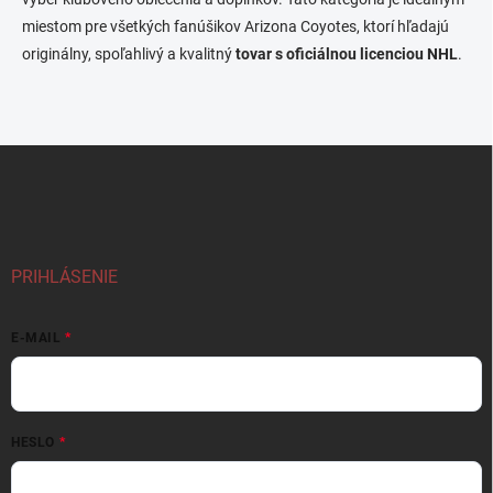
miestom pre všetkých fanúšikov Arizona Coyotes, ktorí hľadajú
originálny, spoľahlivý a kvalitný
tovar s oficiálnou licenciou NHL
.
Z
á
p
ä
t
i
PRIHLÁSENIE
e
E-MAIL
HESLO