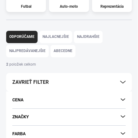
Futbal
Auto-moto
Reprezentácia
R
a
ODPORÚČAME
NAJLACNEJŠIE
NAJDRAHŠIE
d
e
NAJPREDÁVANEJŠIE
ABECEDNE
n
i
2
položiek celkom
e
p
ZAVRIEŤ FILTER
r
o
d
CENA
u
k
t
ZNAČKY
o
v
FARBA