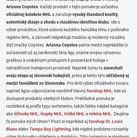
d
Arizona Coyotes
. Každý produkt v tejto ponuke je súčasťou
a
c
oficiálnej kolekcie NHL
a zaručuje
vysoký štandard kvality,
i
autentický dizajn a zhodu s vizuálnou identitou klubu
. Ide o
e
výber produktov, ktoré oslovia každého fanúšika tímu z púštneho
p
r
regiónu NHL, a zároveň rešpektujú tradíciu aj moderný vizuálny
v
štýl značky Coyotes.
Arizona Coyotes
patria medzi najmladšie (v
k
súčasnosti už aj zaniknuté) tímy ligy, známe svojou výraznou
y
v
grafikou a unikátnym prístupom k prezentácii hokeja v
ý
netradičnom hokejovom prostredí. Napriek tomu tu
zanechali
p
svoju stopu aj slovenskí hokejisti
, preto je tento tým
obľúbený aj
i
s
medzi fanúšikmi zo Slovenska
. Pre širší výber oficiálneho tovaru
u
naprieč ligou odporúčame navštíviť hlavný
fanshop NHL
, kde sú
dostupné produkty všetkých klubov. Prehľadná ponuka je
rozdelená aj podľa typu sortimentu, takže ľahko nájdeš kategórie
ako
šiltovky NHL
,
čiapky NHL
,
tričká NHL
a
mikiny NHL
. Zaujíma
ťa ponuka iných tímov? Pozri si napríklad aj
fanshop St. Louis
Blues
alebo
Tampa Bay Lightning
, kde nájdeš podobne rozsiahly
výber klubového oblečenia a doplnkov. Táto kategória je ideálnym