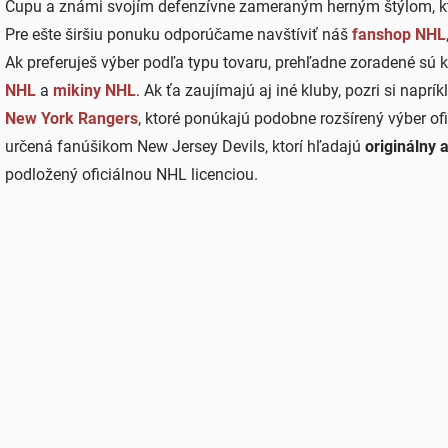
Cupu a známi svojím defenzívne zameraným herným štýlom, kto
e
p
Pre ešte širšiu ponuku odporúčame navštíviť náš
fanshop NHL
r
Ak preferuješ výber podľa typu tovaru, prehľadne zoradené sú 
v
k
NHL
a
mikiny NHL
. Ak ťa zaujímajú aj iné kluby, pozri si naprí
y
New York Rangers
, ktoré ponúkajú podobne rozšírený výber of
v
ý
určená fanúšikom New Jersey Devils, ktorí hľadajú
originálny a
p
podložený oficiálnou NHL licenciou.
i
s
u