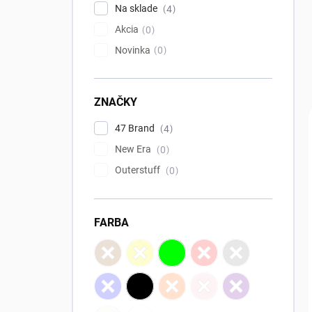
l
Na sklade
4
Akcia
0
Novinka
0
ZNAČKY
47 Brand
4
New Era
0
Outerstuff
0
FARBA