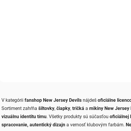
(2 KS)
ČIAPKA NHL NEW
JERSEY DEVILS ’47
BRAND HAYMAKER BK
€25
Do košíka
O
v
V kategórii
fanshop New Jersey Devils
nájdeš
oficiálne licen
l
á
Sortiment zahŕňa
šiltovky
,
čiapky
,
tričká
a
mikiny New Jersey 
d
vizuálnu identitu tímu
. Všetky produkty sú súčasťou
oficiálnej
a
c
spracovanie, autentický dizajn
a vernosť klubovým farbám.
Ne
i