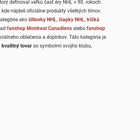
rý definoval veľkú časť éry NHL v 90. rokoch.
, kde nájdeš oficiálne produkty všetkých tímov.
kategórie ako
šiltovky NHL
,
čiapky NHL
,
tričká
klad
fanshop Montreal Canadiens
alebo
fanshop
iciálneho oblečenia a doplnkov. Táto kategória je
 kvalitný tovar
so symbolmi svojho klubu,