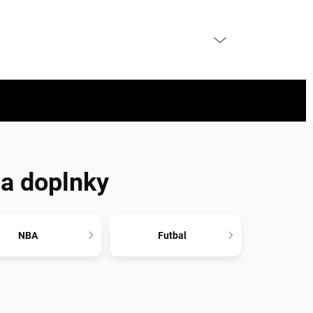
PRÁZDNY KOŠÍK
NÁKUPNÝ
KOŠÍK
 a doplnky
NBA
Futbal