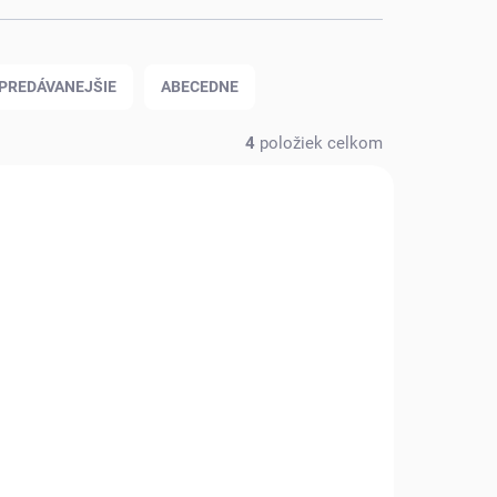
PREDÁVANEJŠIE
ABECEDNE
4
položiek celkom
KLADOM
SKLADOM
(2 KS)
(1 KS)
NEW
ŠILTOVKA NHL NEW
47
JERSEY DEVILS ´47