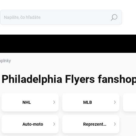
Hľadať
oplnky
Philadelphia Flyers fansho
NHL
MLB
Auto-moto
Reprezentácia