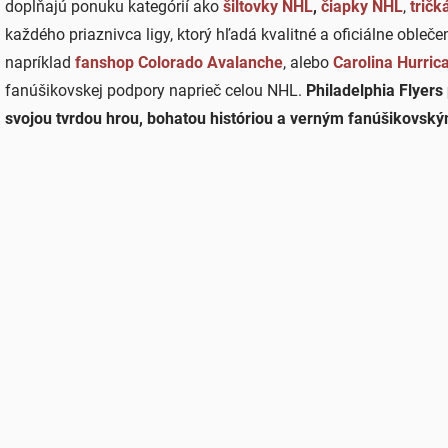
dopĺňajú ponuku kategórií ako
šiltovky NHL
,
čiapky NHL
,
tričk
e
p
každého priaznivca ligy, ktorý hľadá kvalitné a oficiálne obleče
r
napríklad
fanshop Colorado Avalanche
, alebo
Carolina Hurric
v
k
fanúšikovskej podpory naprieč celou NHL.
Philadelphia Flyers
y
svojou tvrdou hrou, bohatou históriou a verným fanúšikovským
v
ý
p
i
s
u