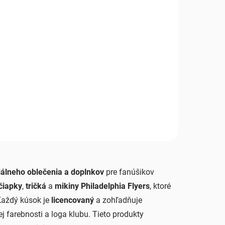
iálneho oblečenia a doplnkov
pre fanúšikov
čiapky
,
tričká
a
mikiny Philadelphia Flyers
, ktoré
Každý kúsok je
licencovaný
a zohľadňuje
ej farebnosti a loga klubu. Tieto produkty