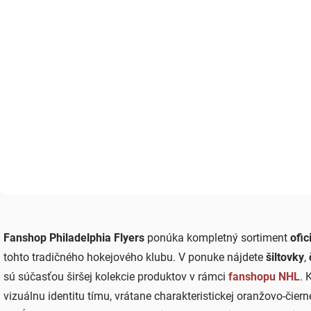
(1 KS)
ŠILTOVKA NHL
PHILADELPHIA
FLYERS ´47 BRAND
MVP
€26,90
Do košíka
O
v
Fanshop Philadelphia Flyers
ponúka kompletný sortiment
ofic
l
á
tohto tradičného hokejového klubu. V ponuke nájdete
šiltovky
,
d
sú súčasťou širšej kolekcie produktov v rámci
fanshopu NHL
. 
a
c
vizuálnu identitu tímu, vrátane charakteristickej oranžovo-čiern
i