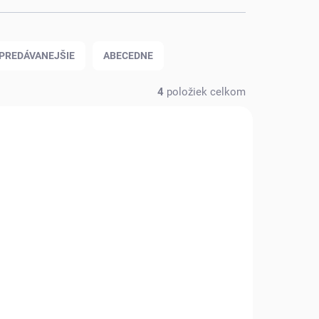
PREDÁVANEJŠIE
ABECEDNE
4
položiek celkom
KLADOM
SKLADOM
(2 KS)
(2 KS)
ČIAPKA NHL
PHILADELPHIA