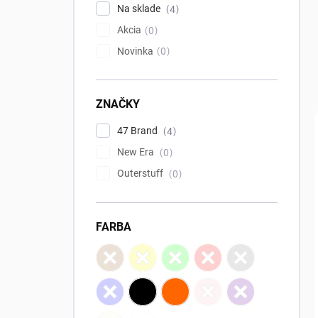
l
Na sklade
4
Akcia
0
Novinka
0
ZNAČKY
47 Brand
4
New Era
0
Outerstuff
0
FARBA