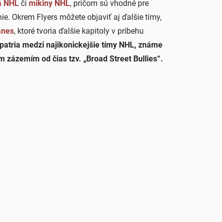
á NHL
či
mikiny NHL
, pričom sú vhodné pre
nie. Okrem Flyers môžete objaviť aj ďalšie tímy,
anes
, ktoré tvoria ďalšie kapitoly v príbehu
 patria medzi najikonickejšie tímy NHL, známe
 zázemím od čias tzv. „Broad Street Bullies“.