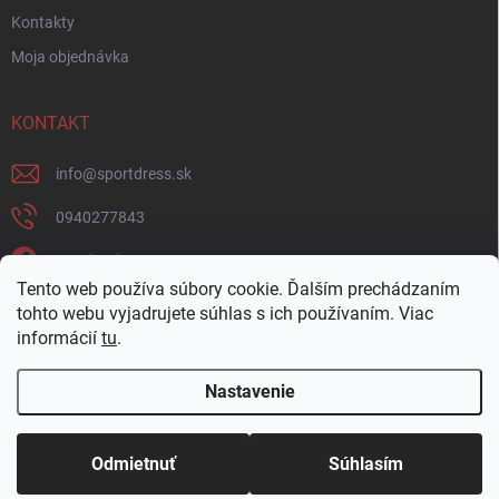
Kontakty
Moja objednávka
KONTAKT
info
@
sportdress.sk
0940277843
Facebook
Tento web používa súbory cookie. Ďalším prechádzaním
sportdresssk
tohto webu vyjadrujete súhlas s ich používaním. Viac
informácií
tu
.
0940277843
Nastavenie
Copyright 2026
Sportdress
. Všetky práva vyhradené.
Odmietnuť
Súhlasím
Vytvoril Shoptet