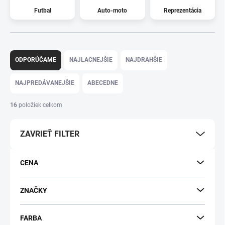
Futbal
Auto-moto
Reprezentácia
R
a
ODPORÚČAME
NAJLACNEJŠIE
NAJDRAHŠIE
d
e
NAJPREDÁVANEJŠIE
ABECEDNE
n
i
16
položiek celkom
e
p
ZAVRIEŤ FILTER
r
o
d
CENA
u
k
t
ZNAČKY
o
v
FARBA