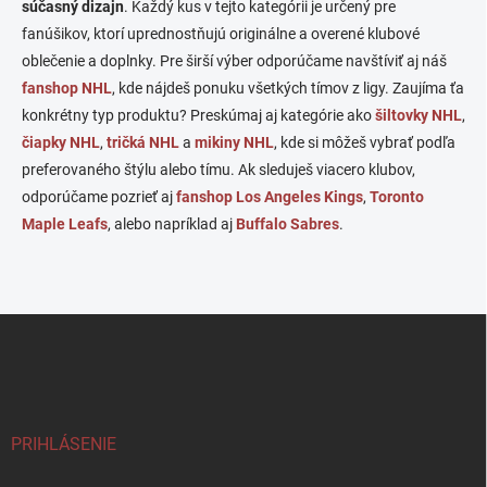
r
súčasný dizajn
. Každý kus v tejto kategórii je určený pre
v
fanúšikov, ktorí uprednostňujú originálne a overené klubové
k
oblečenie a doplnky. Pre širší výber odporúčame navštíviť aj náš
y
v
fanshop NHL
, kde nájdeš ponuku všetkých tímov z ligy. Zaujíma ťa
ý
konkrétny typ produktu? Preskúmaj aj kategórie ako
šiltovky NHL
,
p
čiapky NHL
,
tričká NHL
a
mikiny NHL
, kde si môžeš vybrať podľa
i
s
preferovaného štýlu alebo tímu. Ak sleduješ viacero klubov,
u
odporúčame pozrieť aj
fanshop Los Angeles Kings
,
Toronto
Maple Leafs
, alebo napríklad aj
Buffalo Sabres
.
Z
á
p
ä
t
i
PRIHLÁSENIE
e