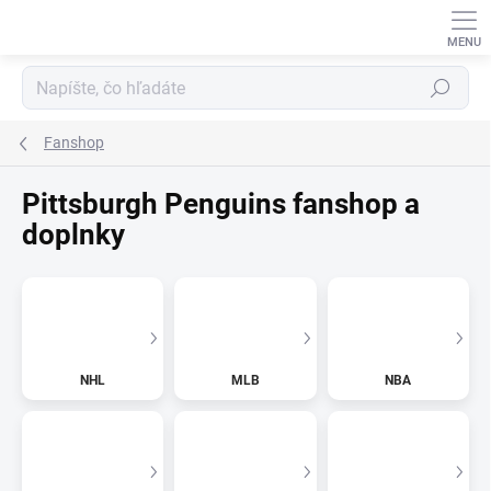
Prejsť
na
obsah
Hľadať
Fanshop
Pittsburgh Penguins fanshop a
doplnky
NHL
MLB
NBA