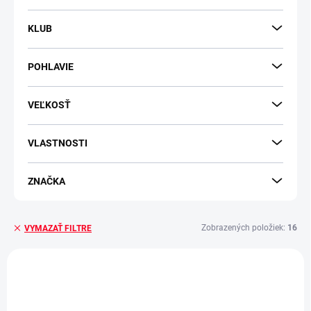
KLUB
POHLAVIE
VEĽKOSŤ
VLASTNOSTI
ZNAČKA
Zobrazených položiek:
16
VYMAZAŤ FILTRE
V
ý
p
i