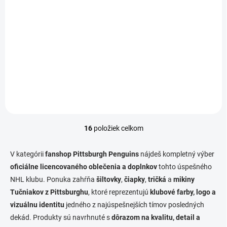
ŠILTOVKA NHL
ŠILTOVKA NHL
PITTSBURGH
PITTSBURGH
PENGUINS ´47 BRAND
PENGUINS ´47 BRAND
MVP BRANSON
MVP
€26,90
€26,90
Do košíka
Do košíka
16
položiek celkom
O
v
l
V kategórii
fanshop Pittsburgh Penguins
nájdeš kompletný výber
á
oficiálne licencovaného oblečenia a doplnkov
tohto úspešného
d
NHL klubu. Ponuka zahŕňa
šiltovky
a
,
čiapky
,
tričká
a
mikiny
c
Tučniakov z Pittsburghu
, ktoré reprezentujú
klubové farby, logo a
i
vizuálnu identitu
jedného z najúspešnejších tímov posledných
e
dekád. Produkty sú navrhnuté s
dôrazom na kvalitu, detail a
p