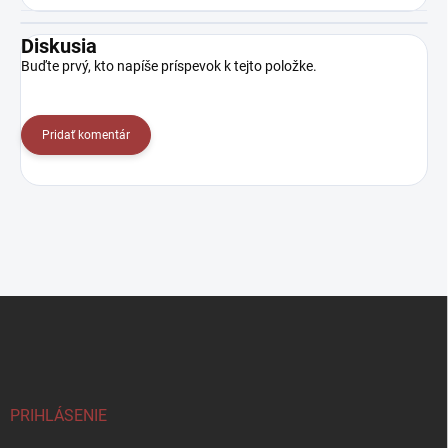
Diskusia
Buďte prvý, kto napíše príspevok k tejto položke.
Pridať komentár
Z
á
p
ä
t
i
PRIHLÁSENIE
e