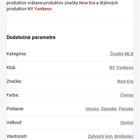
produktov vrátane produktov značky
New Era
a štýlových
produktov
NY Yankees
.
Dodatočné parametre
Kategória
:
Čiapky MLB
Klub
:
NY Yankees
Značka
:
New Era
Farba
:
Čierna
Pohlavie
:
Unisex
,
Dámske
,
Pánske
Veľkosť
:
Senior
Vlastnosti
:
Zahnutý lem
,
Brmbolec