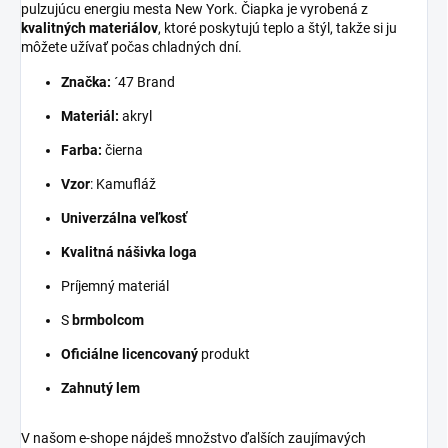
pulzujúcu energiu mesta New York. Čiapka je vyrobená z
kvalitných materiálov
, ktoré poskytujú teplo a štýl, takže si ju
môžete užívať počas chladných dní.
Značka:
´47 Brand
Materiál:
akryl
Farba:
čierna
Vzor
: Kamufláž
Univerzálna veľkosť
Kvalitná nášivka loga
Príjemný materiál
S
brmbolcom
Oficiálne licencovaný
produkt
Zahnutý lem
V našom e-shope nájdeš množstvo ďalších zaujímavých