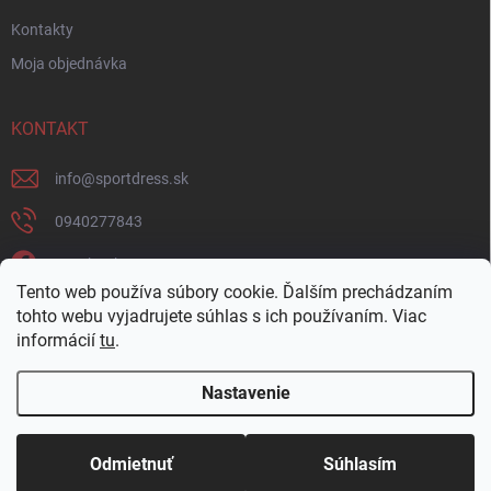
Kontakty
Moja objednávka
KONTAKT
info
@
sportdress.sk
0940277843
Facebook
Tento web používa súbory cookie. Ďalším prechádzaním
sportdresssk
tohto webu vyjadrujete súhlas s ich používaním. Viac
informácií
tu
.
0940277843
Nastavenie
Copyright 2026
Sportdress
. Všetky práva vyhradené.
Odmietnuť
Súhlasím
Vytvoril Shoptet