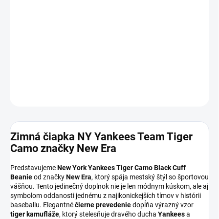
12.8.2026
MOŽNOSTI
DORUČENIA
−
+
Pridať do košíka
DETAILNÉ INFORMÁCIE
OPÝTAŤ SA
Zimná čiapka NY Yankees Team Tiger
Camo značky New Era
Predstavujeme
New York Yankees Tiger Camo Black Cuff
Beanie
od značky
New Era
, ktorý spája mestský štýl so športovou
vášňou. Tento jedinečný doplnok nie je len módnym kúskom, ale aj
symbolom oddanosti jednému z najikonickejších tímov v histórii
baseballu. Elegantné
čierne prevedenie
dopĺňa výrazný vzor
tiger kamufláže
, ktorý stelesňuje dravého ducha
Yankees
a