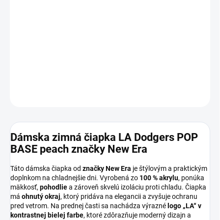
11.8.2026
MOŽNOSTI
DORUČENIA
−
+
Pridať do košíka
DETAILNÉ INFORMÁCIE
OPÝTAŤ SA
Dámska zimná čiapka LA Dodgers POP
BASE peach značky New Era
Táto dámska čiapka od
značky New Era
je štýlovým a praktickým
doplnkom na chladnejšie dni. Vyrobená zo
100 % akrylu
, ponúka
mäkkosť,
pohodlie
a zároveň skvelú izoláciu proti chladu. Čiapka
má
ohnutý okraj
, ktorý pridáva na elegancii a zvyšuje ochranu
pred vetrom. Na prednej časti sa nachádza výrazné
logo „LA“
v
kontrastnej bielej farbe
, ktoré zdôrazňuje moderný dizajn a