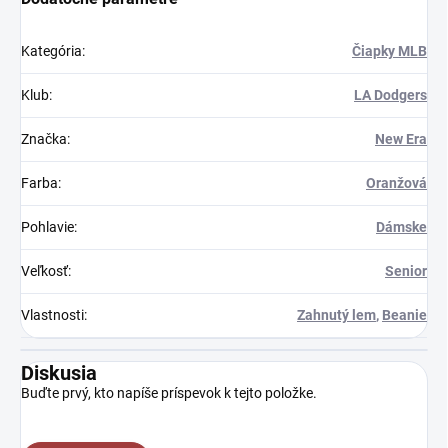
Kategória
:
Čiapky MLB
Klub
:
LA Dodgers
Značka
:
New Era
Farba
:
Oranžová
Pohlavie
:
Dámske
Veľkosť
:
Senior
Vlastnosti
:
Zahnutý lem
,
Beanie
Diskusia
Buďte prvý, kto napíše príspevok k tejto položke.