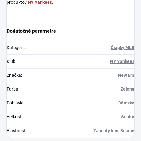
produktov
NY Yankees
.
Dodatočné parametre
Kategória
:
Čiapky MLB
Klub
:
NY Yankees
Značka
:
New Era
Farba
:
Zelená
Pohlavie
:
Dámske
Veľkosť
:
Senior
Vlastnosti
:
Zahnutý lem
,
Beanie