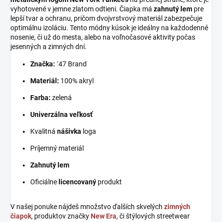
vyhotovené v jemne zlatom odtieni. Čiapka má
zahnutý lem
pre
lepší tvar a ochranu, pričom dvojvrstvový materiál zabezpečuje
optimálnu izoláciu. Tento módny kúsok je ideálny na každodenné
nosenie, či už do mesta, alebo na voľnočasové aktivity počas
jesenných a zimných dní.
Značka:
´47 Brand
Materiál:
100% akryl
Farba:
zelená
Univerzálna veľkosť
Kvalitná
nášivka
loga
Príjemný materiál
Zahnutý lem
Oficiálne
licencovaný
produkt
V našej ponuke nájdeš množstvo ďalších skvelých
zimných
čiapok
, produktov značky
New Era
, či štýlových streetwear