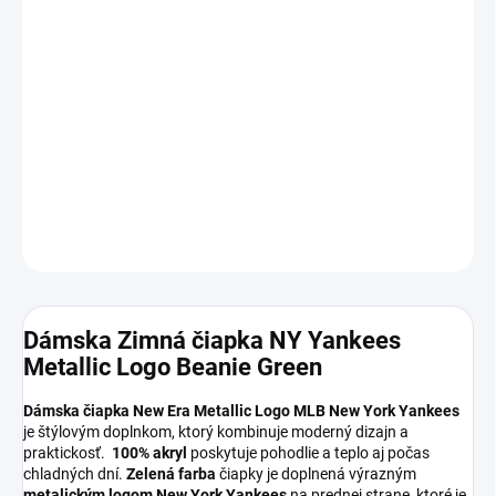
DORUČIŤ DO:
12.8.2026
MOŽNOSTI
DORUČENIA
−
+
Pridať do košíka
DETAILNÉ INFORMÁCIE
OPÝTAŤ SA
Dámska Zimná čiapka NY Yankees
Metallic Logo Beanie Green
Dámska čiapka New Era Metallic Logo MLB New York Yankees
je štýlovým doplnkom, ktorý kombinuje moderný dizajn a
praktickosť.
100% akryl
poskytuje pohodlie a teplo aj počas
chladných dní.
Zelená farba
čiapky je doplnená výrazným
metalickým logom
New York Yankees
na prednej strane, ktoré je