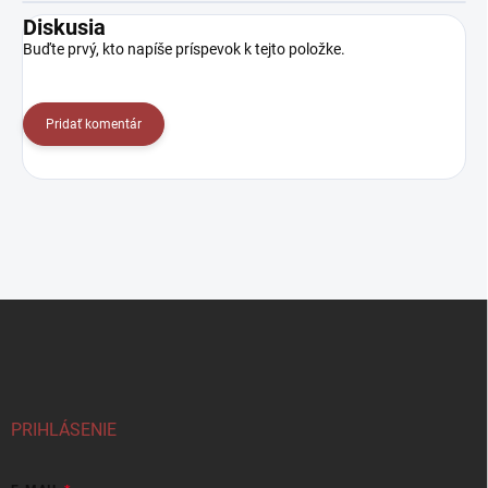
Diskusia
Buďte prvý, kto napíše príspevok k tejto položke.
Pridať komentár
Z
á
p
ä
t
i
PRIHLÁSENIE
e