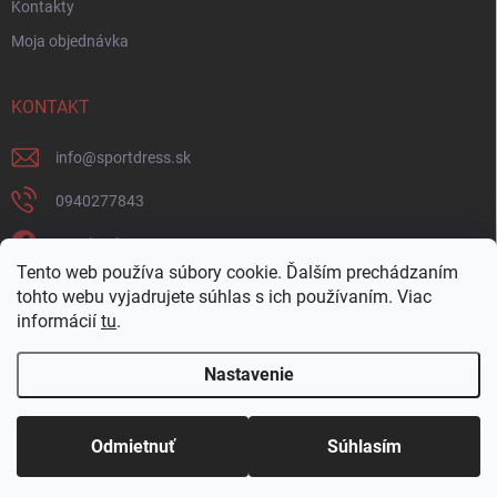
Kontakty
Moja objednávka
KONTAKT
info
@
sportdress.sk
0940277843
Facebook
Tento web používa súbory cookie. Ďalším prechádzaním
sportdresssk
tohto webu vyjadrujete súhlas s ich používaním. Viac
informácií
tu
.
0940277843
Nastavenie
Copyright 2026
Sportdress
. Všetky práva vyhradené.
Odmietnuť
Súhlasím
Vytvoril Shoptet