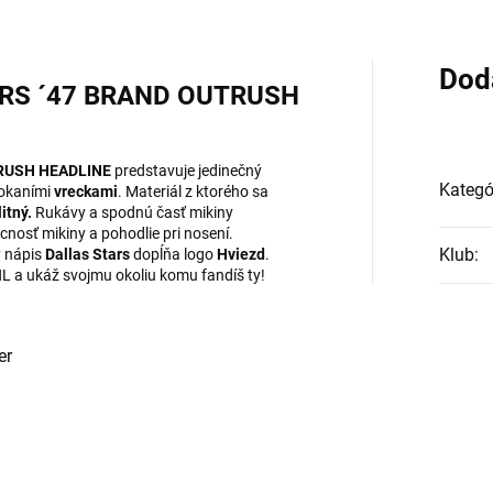
Dod
ARS ´47 BRAND OUTRUSH
RUSH HEADLINE
predstavuje jedinečný
Kategó
lokaními
vreckami
. Materiál z ktorého sa
itný.
Rukávy a spodnú časť mikiny
cnosť mikiny a pohodlie pri nosení.
Klub
:
ý nápis
Dallas Stars
dopĺňa logo
Hviezd
.
L a ukáž svojmu okoliu komu fandíš ty!
er