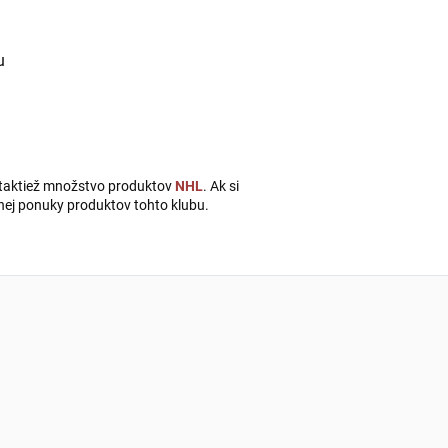
u
taktiež množstvo produktov
NHL
. Ak si
tnej ponuky produktov tohto klubu.