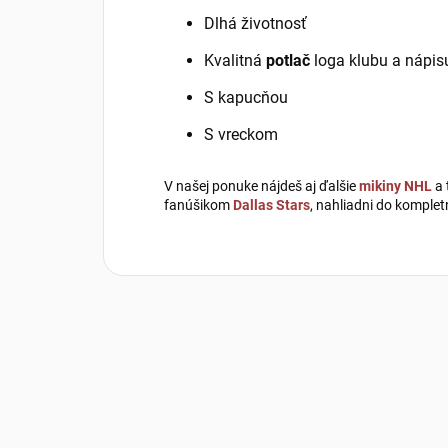
Dlhá životnosť
Kvalitná
potlač
loga klubu a nápis
S kapucňou
S vreckom
V našej ponuke nájdeš aj ďalšie
mikiny NHL
a 
fanúšikom
Dallas Stars
, nahliadni do komple