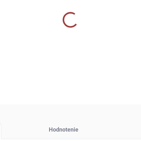
−
+
DETAILNÉ INFORMÁCIE
OPÝTAŤ SA
Hodnotenie