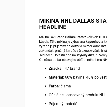
MIKINA NHL DALLAS ST
HEADLINE
Mikina
´47 Brand
Dallas Stars
z kolekcie
OUT
kúsok. Táto mikina je vybavená
kapucňou
a k
vyrába je príjemný na dotyk a mimoriadne
kval
zakončuje pružný lem, čo výrazne zvyšuje trvá
Jedinečnú kvalitu dopĺňa
štýlový dizajn
. Veľk
Obleč sa do farieb svojho obľúbeného tímu NH
Značka
: ´47 brand
Materiál
: 60% bavlna, 40% polyest
Farba
: čierna
Oficiálne licencovaný produkt NHL
Príjemný materiál