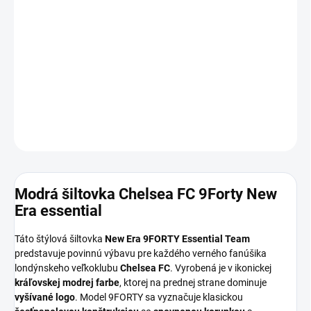
12.8.2026
MOŽNOSTI
DORUČENIA
−
+
Pridať do košíka
DETAILNÉ INFORMÁCIE
OPÝTAŤ SA
Modrá šiltovka Chelsea FC 9Forty New
Era essential
Táto štýlová šiltovka
New Era 9FORTY Essential Team
predstavuje povinnú výbavu pre každého verného fanúšika
londýnskeho veľkoklubu
Chelsea FC
. Vyrobená je v ikonickej
kráľovskej modrej farbe
, ktorej na prednej strane dominuje
vyšívané logo
. Model 9FORTY sa vyznačuje klasickou