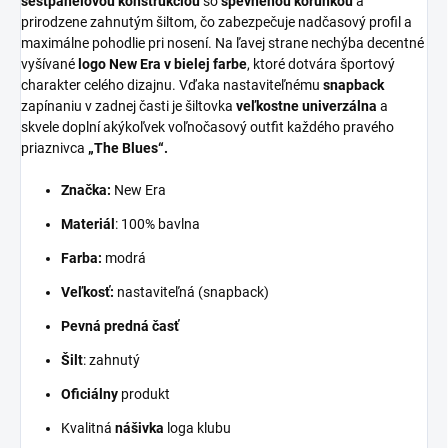
šesťpanelovou konštrukciou
so
spevnenou korunkou
a
prirodzene zahnutým šiltom, čo zabezpečuje nadčasový profil a
maximálne pohodlie pri nosení. Na ľavej strane nechýba decentné
vyšívané
logo New Era v bielej farbe
, ktoré dotvára športový
charakter celého dizajnu. Vďaka nastaviteľnému
snapback
zapínaniu v zadnej časti je šiltovka
veľkostne univerzálna
a
skvele doplní akýkoľvek voľnočasový outfit každého pravého
priaznivca
„The Blues“.
Značka:
New Era
Materiál
: 100% bavlna
Farba:
modrá
Veľkosť:
nastaviteľná (snapback)
Pevná predná časť
Šilt
: zahnutý
Oficiálny
produkt
Kvalitná
nášivka
loga klubu