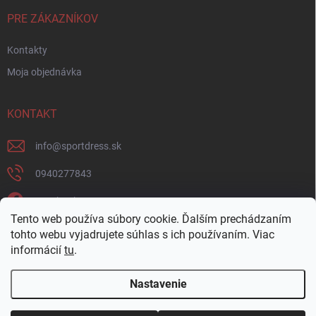
PRE ZÁKAZNÍKOV
Kontakty
Moja objednávka
KONTAKT
info
@
sportdress.sk
0940277843
Facebook
Tento web používa súbory cookie. Ďalším prechádzaním
sportdresssk
tohto webu vyjadrujete súhlas s ich používaním. Viac
informácií
tu
.
0940277843
Nastavenie