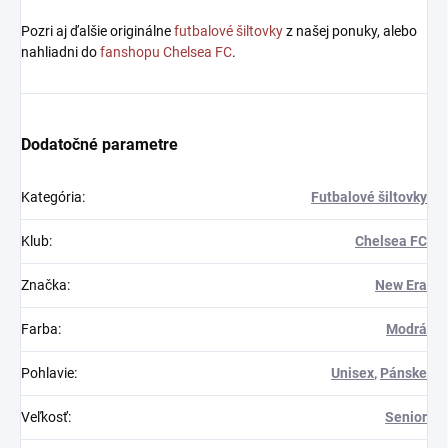
Pozri aj ďalšie originálne
futbalové šiltovky
z našej ponuky, alebo
nahliadni do
fanshopu Chelsea FC
.
Dodatočné parametre
Kategória
:
Futbalové šiltovky
Klub
:
Chelsea FC
Značka
:
New Era
Farba
:
Modrá
Pohlavie
:
Unisex
,
Pánske
Veľkosť
:
Senior