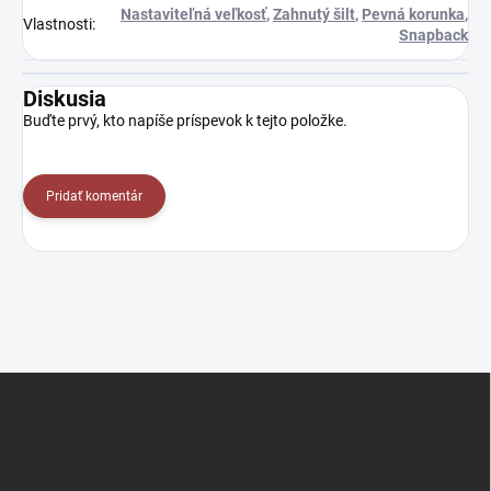
Nastaviteľná veľkosť
,
Zahnutý šilt
,
Pevná korunka
,
Vlastnosti
:
Snapback
Diskusia
Buďte prvý, kto napíše príspevok k tejto položke.
Pridať komentár
Z
á
p
ä
t