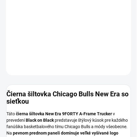
DORUČIŤ DO:
10.8.2026
MOŽNOSTI
DORUČENIA
−
+
Pridať do košíka
DETAILNÉ INFORMÁCIE
OPÝTAŤ SA
Čierna šiltovka Chicago Bulls New Era so
sieťkou
Táto
čierna šiltovka New Era 9FORTY A-Frame Trucker
v
prevedení
Black on Black
predstavuje štýlový kúsok pre každého
fanúšika basketbalového tímu Chicago Bulls a módy všeobecne.
Na
pevnom prednom paneli dominuje veľké vyšívané logo