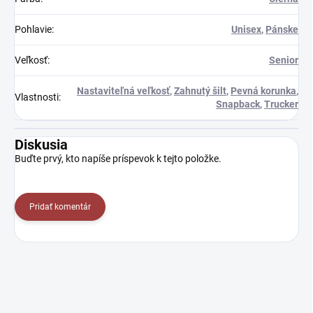
Pohlavie
:
Unisex
,
Pánske
Veľkosť
:
Senior
Nastaviteľná veľkosť
,
Zahnutý šilt
,
Pevná korunka
,
Vlastnosti
:
Snapback
,
Trucker
Diskusia
Buďte prvý, kto napíše príspevok k tejto položke.
Pridať komentár