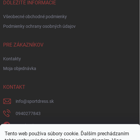
DÔLEŽITÉ INFORMÁCIE
Všeobecné obchodné podmienky
Podmienky ochrany osobných údajov
PRE ZÁKAZNÍKOV
Kontakty
Moja objednávka
KONTAKT
info
@
sportdress.sk
0940277843
Facebook
Tento web používa súbory cookie. Ďalším prechádzaním
sportdresssk