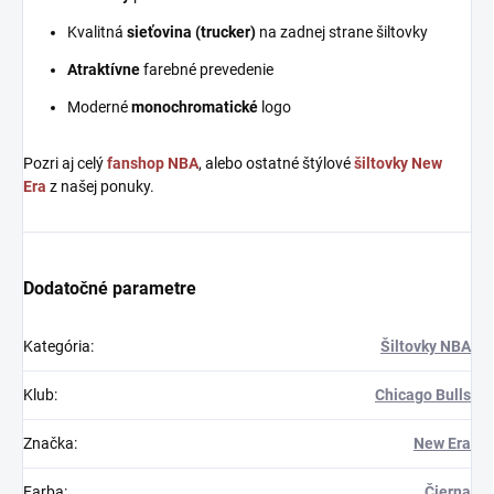
Kvalitná
sieťovina (trucker)
na zadnej strane šiltovky
Atraktívne
farebné prevedenie
Moderné
monochromatické
logo
Pozri aj celý
fanshop NBA
, alebo ostatné štýlové
šiltovky New
Era
z našej ponuky.
Dodatočné parametre
Kategória
:
Šiltovky NBA
Klub
:
Chicago Bulls
Značka
:
New Era
Farba
:
Čierna