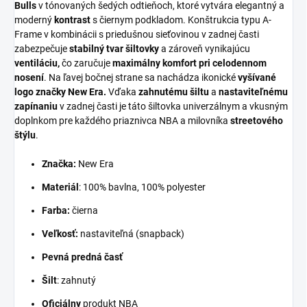
Bulls
v tónovaných šedých odtieňoch, ktoré vytvára elegantný a
moderný
kontrast
s čiernym podkladom. Konštrukcia typu A-
Frame v kombinácii s priedušnou sieťovinou v zadnej časti
zabezpečuje
stabilný tvar šiltovky
a zároveň vynikajúcu
ventiláciu,
čo zaručuje
maximálny komfort pri celodennom
nosení
. Na ľavej bočnej strane sa nachádza ikonické
vyšívané
logo značky New
Era.
Vďaka
zahnutému šiltu
a
nastaviteľnému
zapínaniu
v zadnej časti je táto šiltovka univerzálnym a vkusným
doplnkom pre každého priaznivca NBA a milovníka
streetového
štýlu
.
Značka:
New Era
Materiál
: 100% bavlna, 100% polyester
Farba:
čierna
Veľkosť:
nastaviteľná (snapback)
Pevná predná časť
Šilt
: zahnutý
Oficiálny
produkt NBA