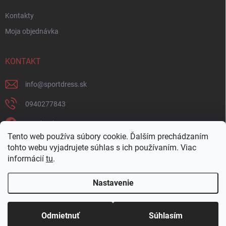
Kontakty
Moja objednávka
KONTAKT
info
@
sportdress.sk
0940277843
Facebook
Tento web používa súbory cookie. Ďalším prechádzaním
sportdresssk
tohto webu vyjadrujete súhlas s ich používaním. Viac
informácií
tu
.
0940277843
Nastavenie
Copyright 2026
Sportdress
. Všetky práva vyhradené.
Odmietnuť
Súhlasím