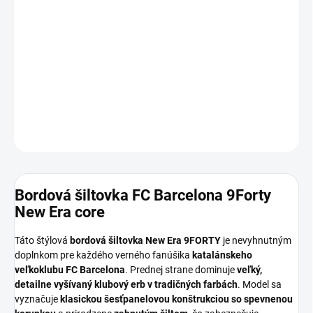
12.8.2026
MOŽNOSTI
DORUČENIA
−
+
Pridať do košíka
DETAILNÉ INFORMÁCIE
OPÝTAŤ SA
Bordová šiltovka FC Barcelona 9Forty
New Era core
Táto štýlová
bordová šiltovka New Era 9FORTY
je nevyhnutným
doplnkom pre každého verného fanúšika
katalánskeho
veľkoklubu FC Barcelona
. Prednej strane dominuje
veľký,
detailne vyšívaný klubový erb v tradičných farbách
. Model sa
vyznačuje
klasickou šesťpanelovou konštrukciou so spevnenou