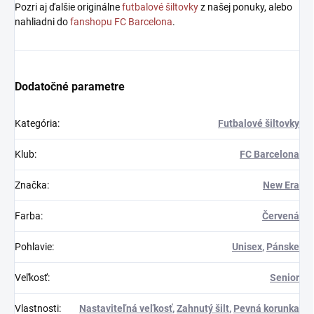
Pozri aj ďalšie originálne
futbalové šiltovky
z našej ponuky, alebo
nahliadni do
fanshopu FC Barcelona
.
Dodatočné parametre
Kategória
:
Futbalové šiltovky
Klub
:
FC Barcelona
Značka
:
New Era
Farba
:
Červená
Pohlavie
:
Unisex
,
Pánske
Veľkosť
:
Senior
Vlastnosti
:
Nastaviteľná veľkosť
,
Zahnutý šilt
,
Pevná korunka