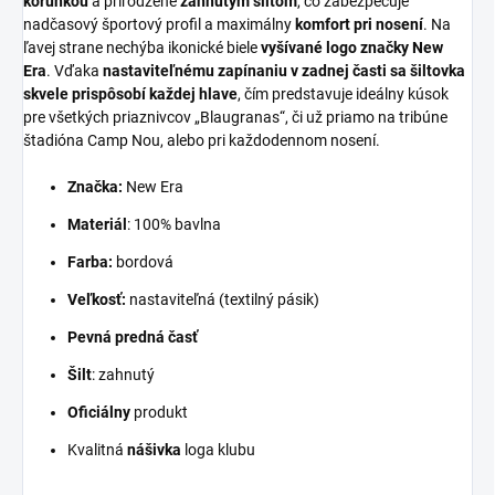
korunkou
a prirodzene
zahnutým šiltom
, čo zabezpečuje
nadčasový športový profil a maximálny
komfort pri nosení
. Na
ľavej strane nechýba ikonické biele
vyšívané logo značky New
Era
. Vďaka
nastaviteľnému zapínaniu v zadnej časti sa šiltovka
skvele prispôsobí každej hlave
, čím predstavuje ideálny kúsok
pre všetkých priaznivcov „Blaugranas“, či už priamo na tribúne
štadióna Camp Nou, alebo pri každodennom nosení.
Značka:
New Era
Materiál
: 100% bavlna
Farba:
bordová
Veľkosť:
nastaviteľná (textilný pásik)
Pevná predná časť
Šilt
: zahnutý
Oficiálny
produkt
Kvalitná
nášivka
loga klubu