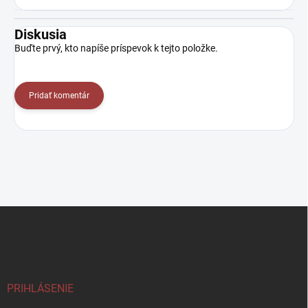
Diskusia
Buďte prvý, kto napíše príspevok k tejto položke.
Pridať komentár
Z
á
p
ä
t
i
PRIHLÁSENIE
e