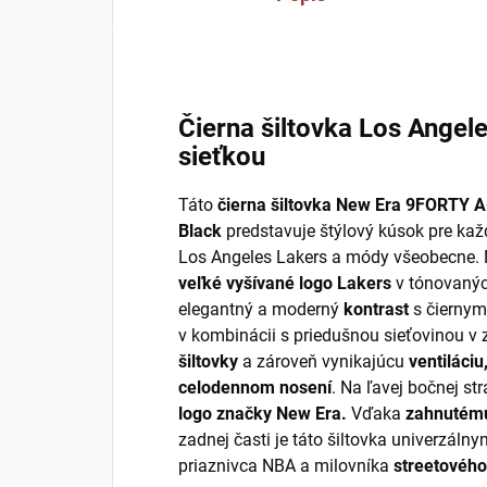
Čierna šiltovka Los Angel
sieťkou
Táto
čierna šiltovka New Era 9FORTY 
Black
predstavuje štýlový kúsok pre ka
Los Angeles Lakers a módy všeobecne.
veľké vyšívané logo Lakers
v tónovanýc
elegantný a moderný
kontrast
s čiernym
v kombinácii s priedušnou sieťovinou v
šiltovky
a zároveň vynikajúcu
ventiláciu
celodennom nosení
. Na ľavej bočnej s
logo značky New
Era.
Vďaka
zahnutému
zadnej časti je táto šiltovka univerzá
priaznivca NBA a milovníka
streetového