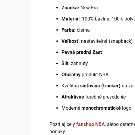
Značka:
New Era
Materiál
: 100% bavlna, 100% polye
Farba:
čierna
Veľkosť:
nastaviteľná (snapback)
Pevná predná časť
Šilt
: zahnutý
Oficiálny
produkt NBA
Kvalitná
sieťovina (trucker)
na zad
Atraktívne
farebné prevedenie
Moderné
monochromatické
logo
Pozri aj celý
fanshop NBA
, alebo ostatn
ponuky.