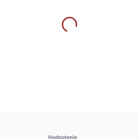
−
+
DETAILNÉ INFORMÁCIE
OPÝTAŤ SA
Hodnotenie