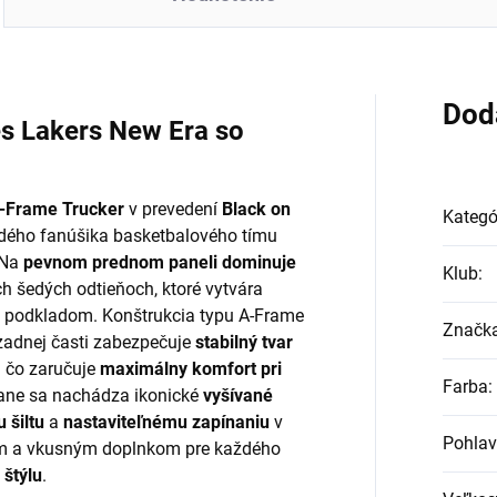
Dod
es Lakers New Era so
A-Frame Trucker
v prevedení
Black on
Kategó
ždého fanúšika basketbalového tímu
 Na
pevnom prednom paneli dominuje
Klub
:
h šedých odtieňoch, ktoré vytvára
 podkladom. Konštrukcia typu A-Frame
Značk
 zadnej časti zabezpečuje
stabilný tvar
,
čo zaručuje
maximálny komfort pri
Farba
:
trane sa nachádza ikonické
vyšívané
 šiltu
a
nastaviteľnému zapínaniu
v
Pohlav
lnym a vkusným doplnkom pre každého
 štýlu
.