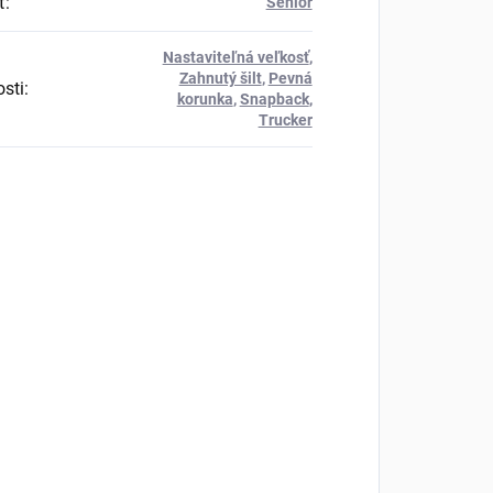
ť
:
Senior
Nastaviteľná veľkosť
,
Zahnutý šilt
,
Pevná
osti
:
korunka
,
Snapback
,
Trucker