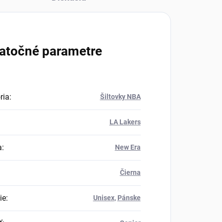
atočné parametre
ria
:
Šiltovky NBA
LA Lakers
a
:
New Era
Čierna
ie
:
Unisex
,
Pánske