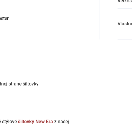
Veľkos
ster
Vlastn
nej strane šiltovky
é štýlové
šiltovky New Era
z našej