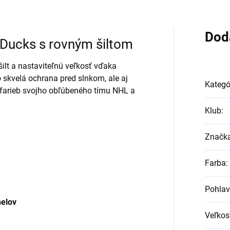
Dod
 Ducks s rovným šiltom
lt a nastaviteľnú veľkosť vďaka
o skvelá ochrana pred slnkom, ale aj
Kategó
 farieb svojho obľúbeného tímu NHL a
Klub
:
Značk
Farba
:
Pohlav
nelov
Veľkos