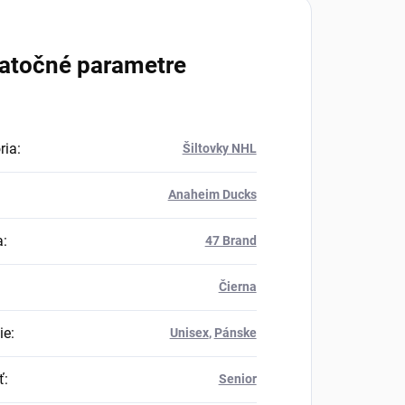
atočné parametre
ria
:
Šiltovky NHL
Anaheim Ducks
a
:
47 Brand
Čierna
ie
:
Unisex
,
Pánske
ť
:
Senior