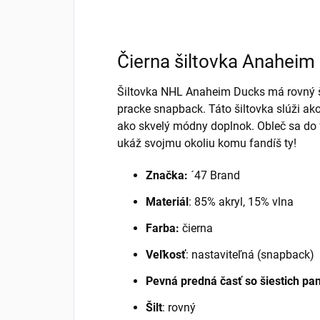
Čierna šiltovka Anaheim
Šiltovka NHL Anaheim Ducks má rovný ši
pracke snapback. Táto šiltovka slúži ak
ako skvelý módny doplnok. Obleč sa do
ukáž svojmu okoliu komu fandíš ty!
Značka:
´47 Brand
Materiál
: 85% akryl, 15% vlna
Farba:
čierna
Veľkosť
: nastaviteľná (snapback)
Pevná predná časť so šiestich pa
Šilt
: rovný