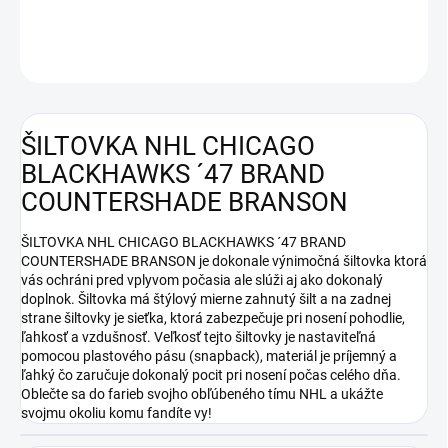
DETAILNÉ INFORMÁCIE
OPÝTAŤ SA
ŠILTOVKA NHL CHICAGO
BLACKHAWKS ´47 BRAND
COUNTERSHADE BRANSON
ŠILTOVKA NHL CHICAGO BLACKHAWKS ´47 BRAND
COUNTERSHADE BRANSON je dokonale výnimočná šiltovka ktorá
vás ochráni pred vplyvom počasia ale slúži aj ako dokonalý
doplnok. Šiltovka má štýlový mierne zahnutý šilt a na zadnej
strane šiltovky je sieťka, ktorá zabezpečuje pri nosení pohodlie,
ľahkosť a vzdušnosť. Veľkosť tejto šiltovky je nastaviteľná
pomocou plastového pásu (snapback), materiál je príjemný a
ľahký čo zaručuje dokonalý pocit pri nosení počas celého dňa.
Oblečte sa do farieb svojho obľúbeného tímu NHL a ukážte
svojmu okoliu komu fandíte vy!