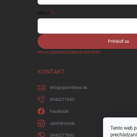
HESLO
Prihlásiť sa
Nová registrácia
Zabudnuté heslo
KONTAKT
info
@
sportdress.sk
0940277843
Facebook
sportdresssk
Tento web p
prechádzaní
0940277843