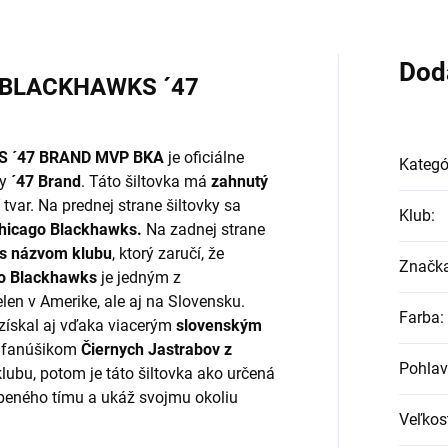
Dod
 BLACKHAWKS ´47
 ´47 BRAND MVP BKA
je oficiálne
Kategó
y
´47 Brand
. Táto šiltovka má
zahnutý
tvar. Na prednej strane šiltovky sa
Klub
:
hicago Blackhawks.
Na zadnej strane
 s názvom klubu
, ktorý zaručí, že
Značk
o Blackhawks
je jedným z
ielen v Amerike, ale aj na Slovensku.
Farba
:
získal aj vďaka viacerým
slovenským
 ty fanúšikom
Čiernych Jastrabov z
Pohlav
 klubu, potom je táto šiltovka ako určená
úbeného tímu a ukáž svojmu okoliu
Veľkos