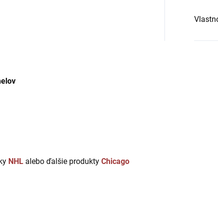
Vlastn
nelov
uky
NHL
alebo ďalšie produkty
Chicago