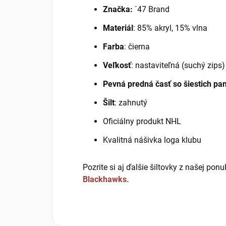
Značka:
´47 Brand
Materiál
: 85% akryl, 15% vlna
Farba
: čierna
Veľkosť
: nastaviteľná (suchý zips)
Pevná predná časť so šiestich pa
Šilt
: zahnutý
Oficiálny produkt NHL
Kvalitná nášivka loga klubu
Pozrite si aj ďalšie šiltovky z našej pon
Blackhawks.