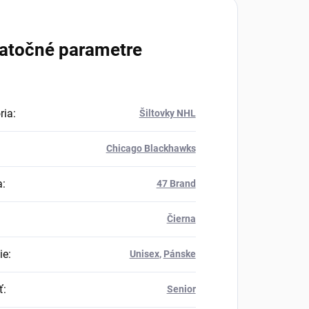
atočné parametre
ria
:
Šiltovky NHL
Chicago Blackhawks
a
:
47 Brand
Čierna
ie
:
Unisex
,
Pánske
ť
:
Senior