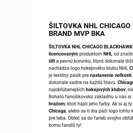
ŠILTOVKA NHL CHICAGO
BRAND MVP BKA
ŠILTOVKA NHL CHICAGO BLACKHAWKS
licencovaným
produktom
NHL
od značk
šilt
a pevnú korunku, ktorá dokonale drží 
nachádza logo hokejového klubu NHL
C
je textilný pásik pre
nastavenie veľkosti
dokonale sadne na každú hlavu.
Chicag
najobľúbenejších
hokejových klubov
, n
Bohatú fanúšikovskú základňu u nás si 
hráčom
, ktorí hájili jeho farby. Ak si aj
Chicaga
, alebo sa ti iba páči logo tohto
pre teba. Obleč sa do farieb svojho obľ
komu fandíš ty!