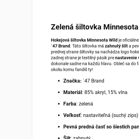
Zelená šiltovka Minnesot
Hokejová šiltovka Minnesota Wild
je oficiáln
´47 Brand
. Táto šiltovka má
zahnutý šilt
a pev
prednej strane šiltovky sa nachádza logo ho
zadnej strane je textilný pásik pre
nastavenie 
dokonale sadne na každú hlavu. Obleč sa do 
okoliu komu fandíš ty!
Značka:
´47 Brand
Materiál
: 85% akryl, 15% vlna
Farba
: zelená
Veľkosť
: nastaviteľná (suchý zips)
Pevná predná časť so šiestich pa
Šilt
: zahnutý