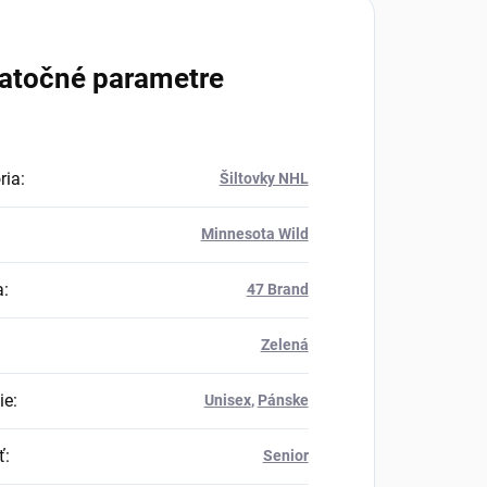
atočné parametre
ria
:
Šiltovky NHL
Minnesota Wild
a
:
47 Brand
Zelená
ie
:
Unisex
,
Pánske
ť
:
Senior