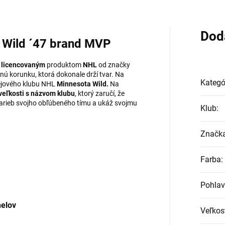
Dod
a Wild ´47 brand MVP
e
licencovaným
produktom
NHL
od značky
nú korunku, ktorá dokonale drží tvar. Na
Kategó
kejového klubu NHL
Minnesota Wild.
Na
veľkosti s názvom klubu
, ktorý zaručí, že
farieb svojho obľúbeného tímu a ukáž svojmu
Klub
:
Značk
Farba
:
Pohlav
nelov
Veľkos