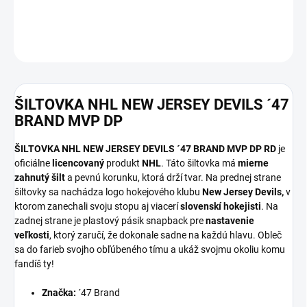
DETAILNÉ INFORMÁCIE
OPÝTAŤ SA
ŠILTOVKA NHL NEW JERSEY DEVILS ´47
BRAND MVP DP
ŠILTOVKA NHL NEW JERSEY DEVILS ´47 BRAND MVP DP RD
je
oficiálne
licencovaný
produkt
NHL
. Táto šiltovka má
mierne
zahnutý šilt
a pevnú korunku, ktorá drží tvar. Na prednej strane
šiltovky sa nachádza logo hokejového klubu
New Jersey
Devils,
v
ktorom zanechali svoju stopu aj viacerí
slovenskí hokejisti
. Na
zadnej strane je plastový pásik snapback pre
nastavenie
veľkosti
, ktorý zaručí, že dokonale sadne na každú hlavu. Obleč
sa do farieb svojho obľúbeného tímu a ukáž svojmu okoliu komu
fandíš ty!
Značka:
´47 Brand