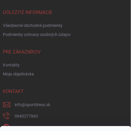
DÔLEŽITÉ INFORMÁCIE
Všeobecné obchodné podmienky
Podmienky ochrany osobných údajov
PRE ZÁKAZNÍKOV
Kontakty
Moja objednávka
KONTAKT
info
@
sportdress.sk
0940277843
Facebook