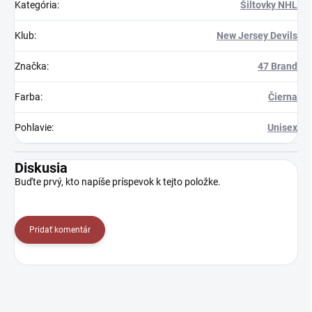
Kategória
:
Šiltovky NHL
Klub
:
New Jersey Devils
Značka
:
47 Brand
Farba
:
Čierna
Pohlavie
:
Unisex
Diskusia
Buďte prvý, kto napíše príspevok k tejto položke.
Pridať komentár