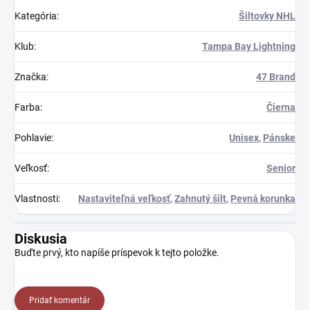
Kategória
:
Šiltovky NHL
Klub
:
Tampa Bay Lightning
Značka
:
47 Brand
Farba
:
Čierna
Pohlavie
:
Unisex
,
Pánske
Veľkosť
:
Senior
Vlastnosti
:
Nastaviteľná veľkosť
,
Zahnutý šilt
,
Pevná korunka
Diskusia
Buďte prvý, kto napíše príspevok k tejto položke.
Pridať komentár