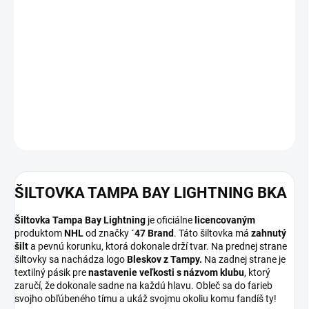
12.8.2026
MOŽNOSTI
DORUČENIA
−
+
Pridať do košíka
DETAILNÉ INFORMÁCIE
OPÝTAŤ SA
ŠILTOVKA TAMPA BAY LIGHTNING BKA
Šiltovka Tampa Bay Lightning
je oficiálne
licencovaným
produktom
NHL
od značky
´47 Brand
. Táto šiltovka má
zahnutý
šilt
a pevnú korunku, ktorá dokonale drží tvar. Na prednej strane
šiltovky sa nachádza logo
Bleskov z Tampy.
Na zadnej strane je
textilný pásik pre
nastavenie veľkosti s názvom klubu
, ktorý
zaručí, že dokonale sadne na každú hlavu. Obleč sa do farieb
svojho obľúbeného tímu a ukáž svojmu okoliu komu fandíš ty!