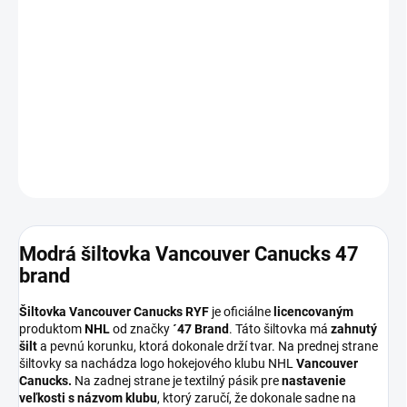
12.8.2026
MOŽNOSTI
DORUČENIA
−
+
Pridať do košíka
DETAILNÉ INFORMÁCIE
OPÝTAŤ SA
Modrá šiltovka Vancouver Canucks 47
brand
Šiltovka Vancouver Canucks RYF
je oficiálne
licencovaným
produktom
NHL
od značky
´47 Brand
. Táto šiltovka má
zahnutý
šilt
a pevnú korunku, ktorá dokonale drží tvar. Na prednej strane
šiltovky sa nachádza logo hokejového klubu NHL
Vancouver
Canucks.
Na zadnej strane je textilný pásik pre
nastavenie
veľkosti s názvom klubu
, ktorý zaručí, že dokonale sadne na