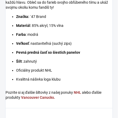
každú hlavu. Obleč sa do farieb svojho obľúbeného tímu a ukáž
svojmu okoliu komu fandíš ty!
Značka:
´47 Brand
Materiál
: 85% akryl, 15% vlna
Farba
: modrá
Veľkosť
: nastaviteľná (suchý zips)
Pevná predná časť so šiestich panelov
Šilt
: zahnutý
Oficiálny produkt NHL
Kvalitná nášivka loga klubu
Pozrite si aj ďalšie šiltovky z našej ponuky
NHL
alebo ďalšie
produkty
Vancouver Canucks.