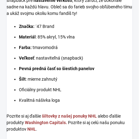
snapback pre
nastavenie veľkosti
, ktorý zaručí, že dokonale
sadne na každú hlavu. Obleč sa do farieb svojho obľúbeného tímu
a ukáž svojmu okoliu komu fandíš ty!
Značka:
´47 Brand
Materiál
: 85% akryl, 15% vlna
Farba:
tmavomodrá
Veľkosť
: nastaviteľná (snapback)
Pevná predná časť so šiestich panelov
Šilt
: mierne zahnutý
Oficiálny produkt NHL
Kvalitná nášivka loga
Pozrite si aj ďalšie
šiltovky z našej ponuky NHL
alebo ďalšie
produkty
Washington Capitals.
Pozrite si aj celú našu ponuku
produktov
NHL
.