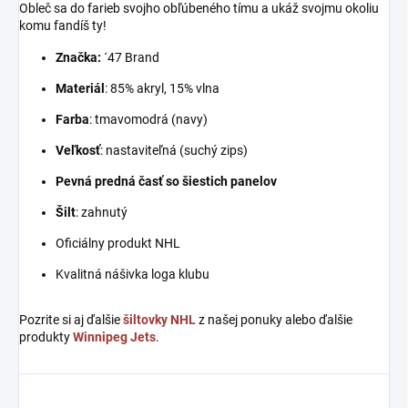
Obleč sa do farieb svojho obľúbeného tímu a ukáž svojmu okoliu
komu fandíš ty!
Značka:
´47 Brand
Materiál
: 85% akryl, 15% vlna
Farba
: tmavomodrá (navy)
Veľkosť
: nastaviteľná (suchý zips)
Pevná predná časť so šiestich panelov
Šilt
: zahnutý
Oficiálny produkt NHL
Kvalitná nášivka loga klubu
Pozrite si aj ďalšie
šiltovky NHL
z našej ponuky alebo ďalšie
produkty
Winnipeg Jets
.