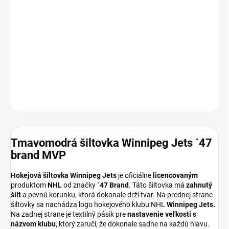
11.8.2026
MOŽNOSTI
DORUČENIA
−
+
Pridať do košíka
DETAILNÉ INFORMÁCIE
OPÝTAŤ SA
Tmavomodrá šiltovka Winnipeg Jets ´47
brand MVP
Hokejová šiltovka Winnipeg Jets
je oficiálne
licencovaným
produktom
NHL
od značky
´47 Brand
. Táto šiltovka má
zahnutý
šilt
a pevnú korunku, ktorá dokonale drží tvar. Na prednej strane
šiltovky sa nachádza logo hokejového klubu NHL
Winnipeg Jets.
Na zadnej strane je textilný pásik pre
nastavenie veľkosti s
názvom klubu
, ktorý zaručí, že dokonale sadne na každú hlavu.