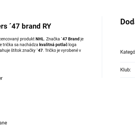
Dod
rs ´47 brand RY
 licencovaný produkt
NHL
. Značka
´47 Brand
je
ne trička sa nachádza
kvalitná potlač
loga
ahuje štítok značky
´47
. Tričko je vyrobené v
Kategó
Klub
:
er
rane