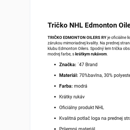
Tričko NHL Edmonton Oile
TRIČKO EDMONTON OILERS RY
je oficiálne
zárukou mimoriadnej kvality. Na prednej stra
klubu Edmonton Oilers. Spodný lem trička obs
modrej
farbe, s
krátkym rukávom
.
Značka:
´47 Brand
Materiál:
70%bavlna, 30% polyest
Farba:
modrá
Krátky rukáv
Oficiálny produkt NHL
Kvalitná potlač loga na prednej st
Príjemný materiál