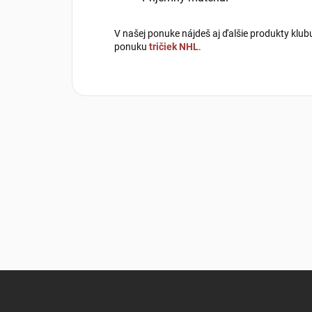
V našej ponuke nájdeš aj ďalšie produkty klu
ponuku
tričiek NHL
.
Z
á
p