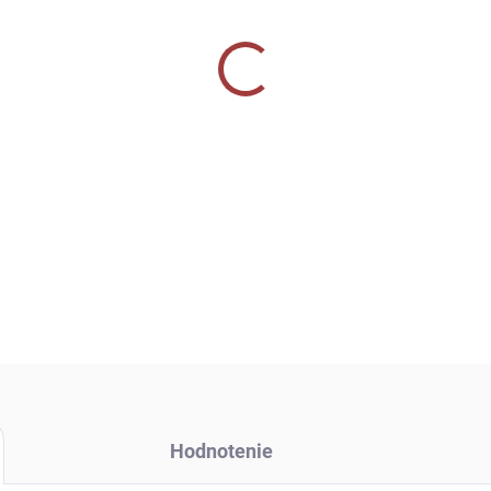
−
+
DETAILNÉ INFORMÁCIE
OPÝTAŤ SA
Hodnotenie