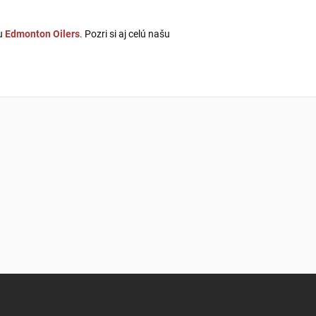
bu
Edmonton Oilers
. Pozri si aj celú našu