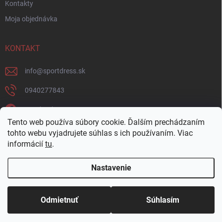
Kontakty
Moja objednávka
KONTAKT
info
@
sportdress.sk
0940277843
Facebook
Tento web používa súbory cookie. Ďalším prechádzaním
sportdresssk
tohto webu vyjadrujete súhlas s ich používaním. Viac
informácií
tu
.
0940277843
Nastavenie
Copyright 2026
Sportdress
. Všetky práva vyhradené.
Odmietnuť
Súhlasím
Vytvoril Shoptet