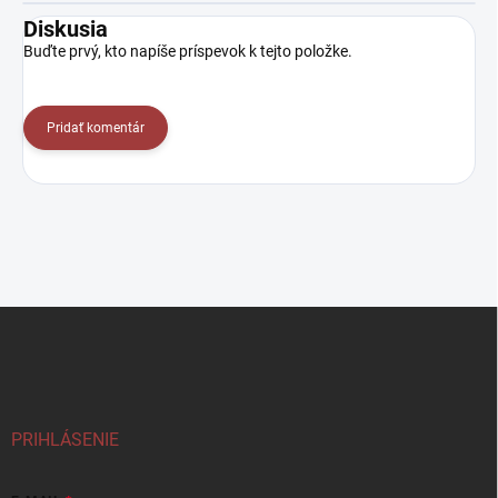
Diskusia
Buďte prvý, kto napíše príspevok k tejto položke.
Pridať komentár
Z
á
p
ä
t
i
PRIHLÁSENIE
e