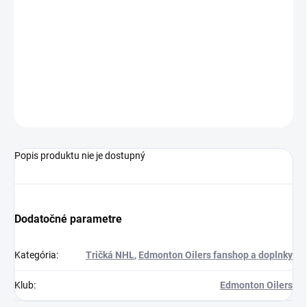
MÔŽEME DORUČIŤ DO:
12.8.2026
MOŽNOSTI DORUČENIA
−
+
Pridať do košíka
OPÝTAŤ SA
Popis produktu nie je dostupný
Dodatočné parametre
Kategória
:
Tričká NHL
,
Edmonton Oilers fanshop a doplnky
Klub
:
Edmonton Oilers