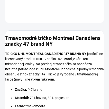
DETAILNÉ INFORMÁCIE
OPÝTAŤ SA
Tmavomodré tričko Montreal Canadiens
značky 47 brand NY
TRIČKO NHL MONTREAL CANADIENS ´47 BRAND NY
je oficiálne
licencovaný produkt
NHL
. Značka
´47 Brand
je zárukou
mimoriadnej kvality. Na prednej strane trička sa nachádza
kvalitná potlač
loga klubu Montreal Canadiens. Spodný lem trička
obsahuje štítok značky
´47
. Tričko je vyrobené v
tmavomodrej
farbe (navy), s
krátkym rukávom
.
Značka:
´47 brand
Materiál:
70%bavlna, 30% polyester
Farba:
tmavomodrá