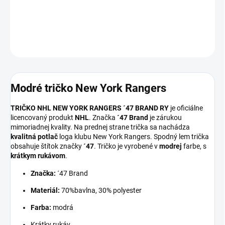
DETAILNÉ INFORMÁCIE
OPÝTAŤ SA
Modré tričko New York Rangers
TRIČKO NHL NEW YORK RANGERS ´47 BRAND RY
je oficiálne
licencovaný produkt
NHL
. Značka
´47 Brand
je zárukou
mimoriadnej kvality. Na prednej strane trička sa nachádza
kvalitná potlač
loga klubu New York Rangers. Spodný lem trička
obsahuje štítok značky
´47
. Tričko je vyrobené v
modrej
farbe, s
krátkym rukávom
.
Značka:
´47 Brand
Materiál:
70%bavlna, 30% polyester
Farba:
modrá
Krátky rukáv