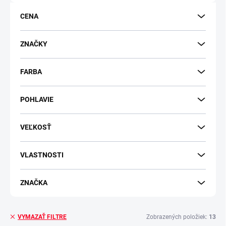
o
d
CENA
u
k
t
ZNAČKY
o
v
FARBA
POHLAVIE
VEĽKOSŤ
VLASTNOSTI
ZNAČKA
Zobrazených položiek:
13
VYMAZAŤ FILTRE