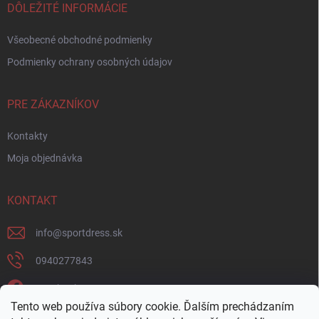
DÔLEŽITÉ INFORMÁCIE
Všeobecné obchodné podmienky
Podmienky ochrany osobných údajov
PRE ZÁKAZNÍKOV
Kontakty
Moja objednávka
KONTAKT
info
@
sportdress.sk
0940277843
Facebook
Tento web používa súbory cookie. Ďalším prechádzaním
sportdresssk