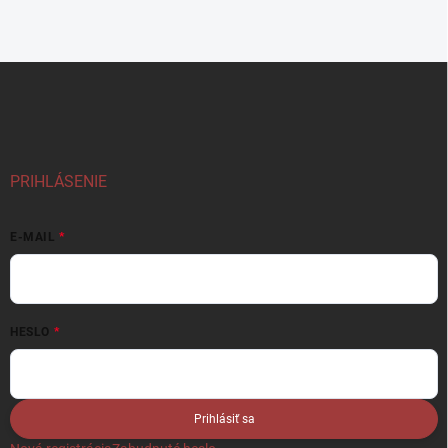
v
l
á
d
Z
a
á
c
p
i
e
ä
p
t
r
i
PRIHLÁSENIE
v
e
k
y
E-MAIL
v
ý
p
i
s
HESLO
u
Prihlásiť sa