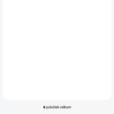
SKLADOM
SKLADOM
(1 KS)
(1 KS)
ŠILTOVKA NBA
ŠILTOVKA MLB NY
TORONTO RAPTORS
YANKEES ´47 BRAND
NEW ERA
DOUBLE MOVE
CHAINSTITCH
€32
€33
AFRAME
Do košíka
Do košíka
8
položiek celkom
O