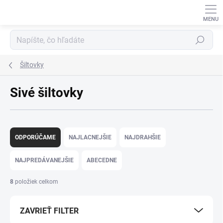
Prejsť
na
obsah
Hľadať
Šiltovky
Sivé šiltovky
R
a
ODPORÚČAME
NAJLACNEJŠIE
NAJDRAHŠIE
d
e
NAJPREDÁVANEJŠIE
ABECEDNE
n
i
8
položiek celkom
e
p
ZAVRIEŤ FILTER
r