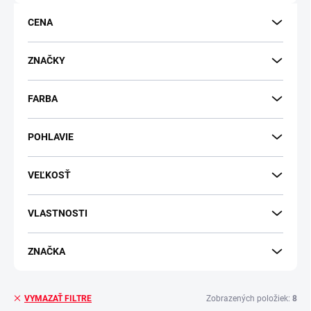
o
d
CENA
u
k
t
ZNAČKY
o
v
FARBA
POHLAVIE
VEĽKOSŤ
VLASTNOSTI
ZNAČKA
Zobrazených položiek:
8
VYMAZAŤ FILTRE