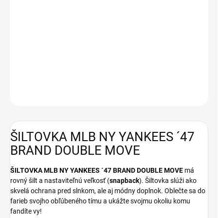
11.8.2026
MOŽNOSTI
DORUČENIA
−
+
Pridať do košíka
DETAILNÉ INFORMÁCIE
OPÝTAŤ SA
ŠILTOVKA MLB NY YANKEES ´47
BRAND DOUBLE MOVE
ŠILTOVKA MLB NY YANKEES ´47 BRAND DOUBLE MOVE
má
rovný šilt a nastaviteľnú veľkosť (
snapback
). Šiltovka slúži ako
skvelá ochrana pred slnkom, ale aj módny doplnok. Oblečte sa do
farieb svojho obľúbeného tímu a ukážte svojmu okoliu komu
fandíte vy!