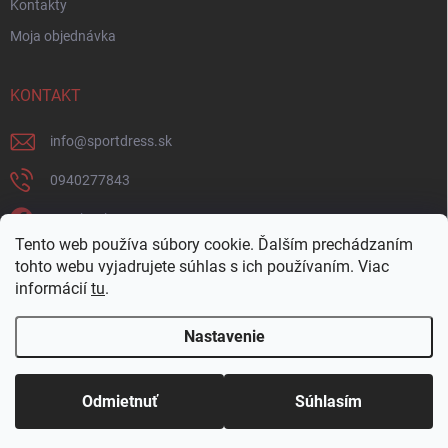
Kontakty
Moja objednávka
KONTAKT
info
@
sportdress.sk
0940277843
Facebook
Tento web používa súbory cookie. Ďalším prechádzaním
sportdresssk
tohto webu vyjadrujete súhlas s ich používaním. Viac
informácií
tu
.
0940277843
Nastavenie
Copyright 2026
Sportdress
. Všetky práva vyhradené.
Odmietnuť
Súhlasím
Vytvoril Shoptet