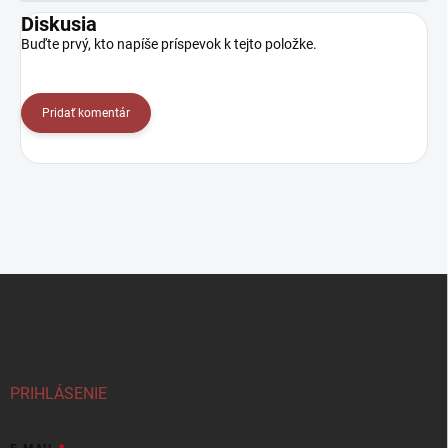
Diskusia
Buďte prvý, kto napíše príspevok k tejto položke.
Pridať komentár
Z
á
p
ä
t
i
PRIHLÁSENIE
e