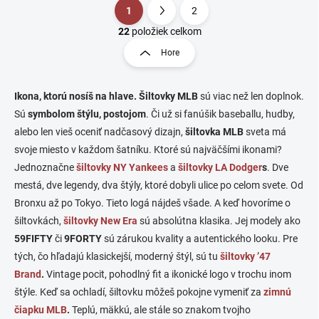
1
2
O
S
v
t
22
položiek celkom
l
r
Hore
á
á
d
n
a
k
c
Ikona, ktorú nosíš na hlave.
Šiltovky MLB
sú viac než len doplnok.
o
i
Sú
symbolom štýlu, postojom
. Či už si fanúšik baseballu, hudby,
e
v
alebo len vieš oceniť nadčasový dizajn,
šiltovka MLB
sveta má
p
a
svoje miesto v každom šatníku. Ktoré sú najväčšími ikonami?
r
n
v
Jednoznačne
šiltovky NY Yankees
a
šiltovky LA Dodger
s
. Dve
i
k
mestá, dve legendy, dva štýly, ktoré dobyli ulice po celom svete. Od
e
y
Bronxu až po Tokyo. Tieto logá nájdeš všade. A keď hovoríme o
v
ý
šiltovkách,
šiltovky New Era
sú absolútna klasika. Jej modely ako
p
59FIFTY
či
9FORTY
sú zárukou kvality a autentického looku. Pre
i
tých, čo hľadajú klasickejší, moderný štýl, sú tu
šiltovky ’47
s
u
Brand
.
Vintage pocit, pohodlný fit a ikonické logo v trochu inom
štýle. Keď sa ochladí, šiltovku môžeš pokojne vymeniť za
zimnú
čiapku MLB
.
Teplú, mäkkú, ale stále so znakom tvojho