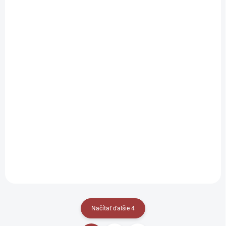
SKLADOM
SKLADOM
(1 KS)
(1 KS)
ŠILTOVKA MLB NY
ŠILTOVKA MLB NY
YANKEES ´47 BRAND
YANKEES 47 BRAND
MVP RS
COMPACT BK
€26,90
€29,90
Do košíka
Do košíka
Načítať ďalšie 4