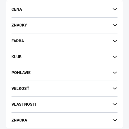
o
d
CENA
u
k
t
ZNAČKY
o
v
FARBA
KLUB
POHLAVIE
VEĽKOSŤ
VLASTNOSTI
ZNAČKA