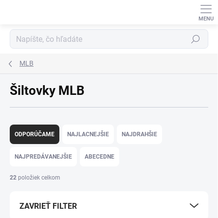
Prejsť
na
obsah
Hľadať
MLB
Šiltovky MLB
R
a
ODPORÚČAME
NAJLACNEJŠIE
NAJDRAHŠIE
d
e
NAJPREDÁVANEJŠIE
ABECEDNE
n
i
22
položiek celkom
e
p
ZAVRIEŤ FILTER
r