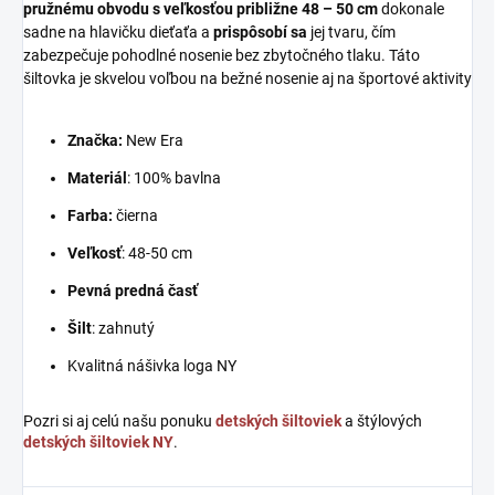
pružnému obvodu s veľkosťou približne 48 – 50 cm
dokonale
sadne na hlavičku dieťaťa a
prispôsobí sa
jej tvaru, čím
zabezpečuje pohodlné nosenie bez zbytočného tlaku. Táto
šiltovka je skvelou voľbou na bežné nosenie aj na športové aktivity
Značka:
New Era
Materiál
: 100% bavlna
Farba:
čierna
Veľkosť
: 48-50 cm
Pevná predná časť
Šilt
: zahnutý
Kvalitná nášivka loga NY
Pozri si aj celú našu ponuku
detských šiltoviek
a štýlových
detských šiltoviek NY
.