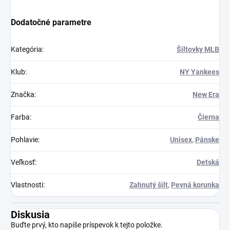
Dodatočné parametre
Kategória
:
Šiltovky MLB
Klub
:
NY Yankees
Značka
:
New Era
Farba
:
Čierna
Pohlavie
:
Unisex
,
Pánske
Veľkosť
:
Detská
Vlastnosti
:
Zahnutý šilt
,
Pevná korunka
Diskusia
Buďte prvý, kto napíše príspevok k tejto položke.