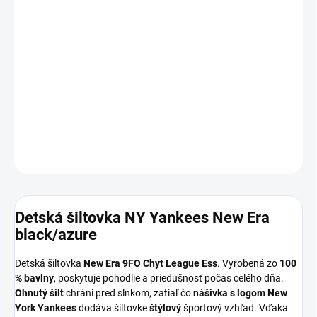
DORUČIŤ DO:
12.8.2026
MOŽNOSTI
DORUČENIA
−
+
Pridať do košíka
DETAILNÉ INFORMÁCIE
OPÝTAŤ SA
Detská šiltovka NY Yankees New Era
black/azure
Detská šiltovka
New Era 9FO Chyt League Ess
. Vyrobená zo
100
% bavlny
, poskytuje pohodlie a priedušnosť počas celého dňa.
Ohnutý šilt
chráni pred slnkom, zatiaľ čo
nášivka s logom New
York Yankees
dodáva šiltovke
štýlový
športový vzhľad. Vďaka