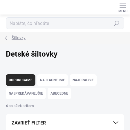
Prejsť
na
obsah
Hľadať
Šiltovky
Detské šiltovky
R
a
ODPORÚČAME
NAJLACNEJŠIE
NAJDRAHŠIE
d
e
NAJPREDÁVANEJŠIE
ABECEDNE
n
i
4
položiek celkom
e
p
ZAVRIEŤ FILTER
r