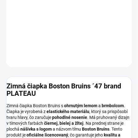
11.8.2026
MOŽNOSTI
DORUČENIA
−
+
Pridať do košíka
DETAILNÉ INFORMÁCIE
OPÝTAŤ SA
Zimná čiapka Boston Bruins ´47 brand
PLATEAU
Zimná čiapka Boston Bruins s
ohrnutým lemom
a
brmbolcom
.
Čiapka je vyrobená z
elastického materiálu
, ktorý sa prispôsobí
tvaru hlavy, čo zaručuje
pohodlné nosenie
. Má pruhovaný dizajn
v tímových farbách
čiernej, bielej a žltej
. Na prednej strane je
plochá
nášivka s logom
a názvom tímu
Boston Bruins
. Tento
produkt je
oficiálne licencovaný
, čo garantuje jeho
kvalitu a