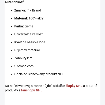
autentickosť
.
Značka:
´47 Brand
Materiál:
100% akryl
Farba:
čierna
Univerzálna veľkosť
Kvalitná nášivka loga
Príjemný materiál
Zahnutý lem
S brmbolcom
Oficiálne licencovaný produkt NHL
Na našej webovej stránke nájdeš aj ďalšie
čiapky NHL
a ostatné
produkty z
fanshopu NHL
.