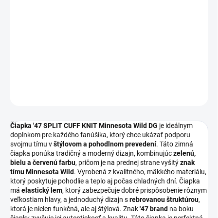
12.8.2026
MOŽNOSTI
DORUČENIA
−
+
Pridať do košíka
DETAILNÉ INFORMÁCIE
OPÝTAŤ SA
Čiapka '47 SPLIT CUFF KNIT Minnesota Wild DG
je ideálnym
doplnkom pre každého fanúšika, ktorý chce ukázať podporu
svojmu tímu v
štýlovom a pohodlnom prevedení
. Táto zimná
čiapka ponúka tradičný a moderný dizajn, kombinujúc
zelenú,
bielu a červenú farbu
, pričom je na prednej strane vyšitý
znak
tímu Minnesota Wild
. Vyrobená z kvalitného, mäkkého materiálu,
ktorý poskytuje pohodlie a teplo aj počas chladných dní. Čiapka
má
elastický lem
, ktorý zabezpečuje dobré prispôsobenie rôznym
veľkostiam hlavy, a jednoduchý dizajn s
rebrovanou štruktúrou
,
ktorá je nielen funkčná, ale aj štýlová. Znak
'47 brand
na boku