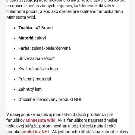
čiapky zvyšuje jej autentickosť a kvalitu. Táto čiapka je perfektná
na nosenie počas zimných zápasov, každodenné aktivity v
chladnom počasí, alebo ako darček pre skalného fanúšika tímu
Minnesota Wild.
Značka:
´47 Brand
Materiál:
akryl
Farba:
zelená/biela/červená
Univerzálna veľkosť
Kvalitná nášivka loga
Príjemný materiál
Zahnutý lem
Oficiálne licencovaný produkt NHL
V našej ponuke nájdeš aj množstvo ďalších produktov pre
fanúšikov
Minnesota Wild
.
Ak si fanúšikom najprestížnejšej
hokejovej súťaže, potom neváhaj a pozri si celú našu širokú
ponuku
produktov NHL
. Ak jednoducho hľadáš iba zahriatie hlavy