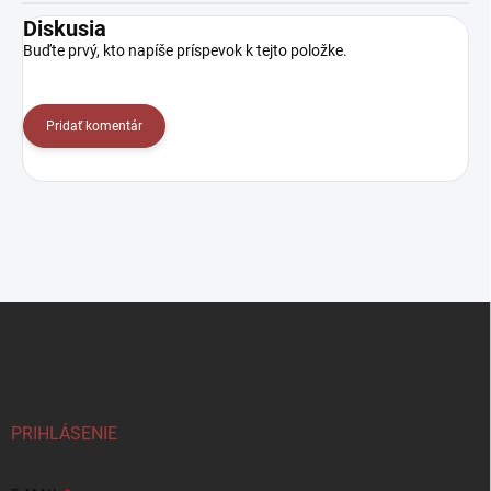
Diskusia
Buďte prvý, kto napíše príspevok k tejto položke.
Pridať komentár
Z
á
p
ä
t
i
PRIHLÁSENIE
e