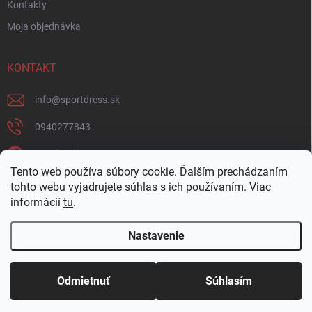
Kontakty
Moja objednávka
KONTAKT
info
@
sportdress.sk
0940277843
Facebook
Tento web používa súbory cookie. Ďalším prechádzaním
sportdresssk
tohto webu vyjadrujete súhlas s ich používaním. Viac
informácií
tu
.
0940277843
Nastavenie
Copyright 2026
Sportdress
. Všetky práva vyhradené.
Odmietnuť
Súhlasím
Vytvoril Shoptet