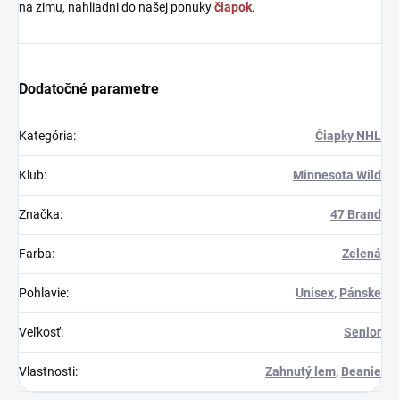
na zimu, nahliadni do našej ponuky
čiapok
.
Dodatočné parametre
Kategória
:
Čiapky NHL
Klub
:
Minnesota Wild
Značka
:
47 Brand
Farba
:
Zelená
Pohlavie
:
Unisex
,
Pánske
Veľkosť
:
Senior
Vlastnosti
:
Zahnutý lem
,
Beanie