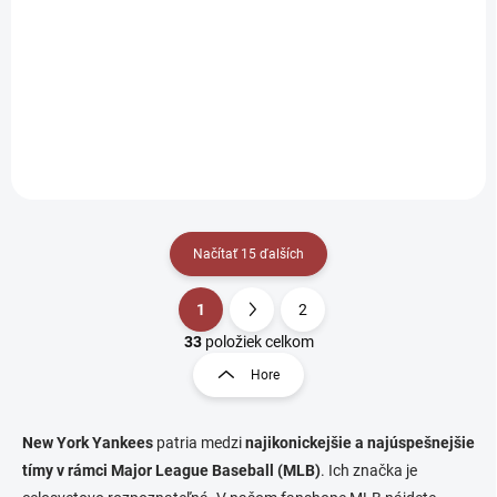
TIGER CAMO
BOBBLE BRANIE
BLACK
€25,90
€29,90
Do košíka
Do košíka
Načítať 15 ďalších
1
2
O
S
v
t
33
položiek celkom
l
r
Hore
á
á
d
n
a
k
c
New York Yankees
patria medzi
najikonickejšie a najúspešnejšie
o
i
tímy v rámci Major League Baseball (MLB)
. Ich značka je
e
v