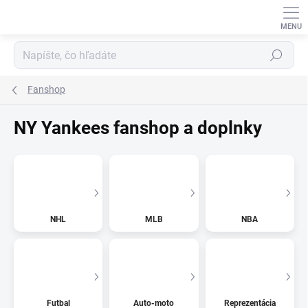
Prejsť
na
obsah
Hľadať
Fanshop
NY Yankees fanshop a doplnky
NHL
MLB
NBA
Futbal
Auto-moto
Reprezentácia