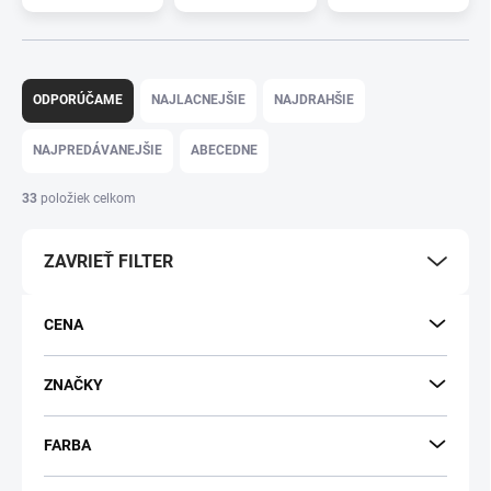
R
a
ODPORÚČAME
NAJLACNEJŠIE
NAJDRAHŠIE
d
e
NAJPREDÁVANEJŠIE
ABECEDNE
n
i
33
položiek celkom
e
p
ZAVRIEŤ FILTER
r
o
d
CENA
u
k
t
ZNAČKY
o
v
FARBA