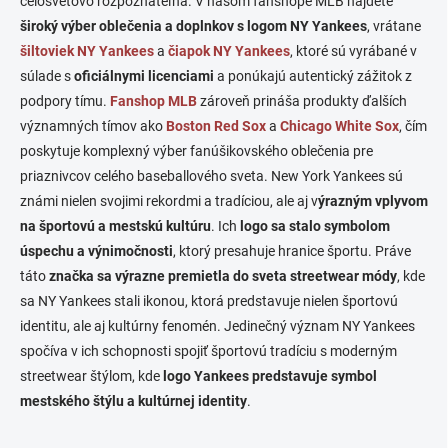
celosvetovo rozpoznateľná. V našom fanshope MLB nájdete
p
a
široký výber oblečenia a doplnkov s logom NY Yankees
r
, vrátane
n
v
šiltoviek NY Yankees
a
čiapok NY Yankees
, ktoré sú vyrábané v
i
k
súlade s
oficiálnymi licenciami
a ponúkajú autentický zážitok z
e
y
podpory tímu.
Fanshop MLB
zároveň prináša produkty ďalších
v
ý
významných tímov ako
Boston Red Sox
a
Chicago White Sox
, čím
p
poskytuje komplexný výber fanúšikovského oblečenia pre
i
priaznivcov celého baseballového sveta. New York Yankees sú
s
u
známi nielen svojimi rekordmi a tradíciou, ale aj v
ýrazným vplyvom
na športovú a mestskú kultúru
. Ich
logo sa stalo symbolom
úspechu a výnimočnosti
, ktorý presahuje hranice športu. Práve
táto
značka sa výrazne premietla do sveta streetwear módy
, kde
sa NY Yankees stali ikonou, ktorá predstavuje nielen športovú
identitu, ale aj kultúrny fenomén. Jedinečný význam NY Yankees
spočíva v ich schopnosti spojiť športovú tradíciu s moderným
streetwear štýlom, kde
logo Yankees predstavuje symbol
mestského štýlu a kultúrnej identity
.