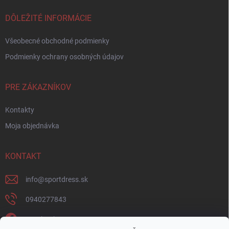
DÔLEŽITÉ INFORMÁCIE
Všeobecné obchodné podmienky
Podmienky ochrany osobných údajov
PRE ZÁKAZNÍKOV
Kontakty
Moja objednávka
KONTAKT
info
@
sportdress.sk
0940277843
Facebook