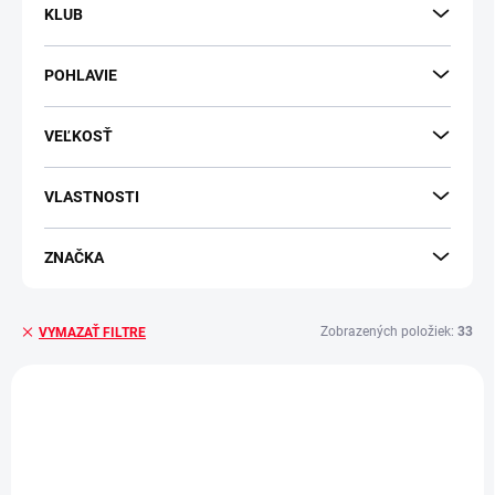
KLUB
POHLAVIE
VEĽKOSŤ
VLASTNOSTI
ZNAČKA
Zobrazených položiek:
33
VYMAZAŤ FILTRE
V
ý
NOVINKA
NOVINKA
p
i
s